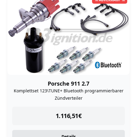
Porsche 911 2.7
Komplettset 123\TUNE+ Bluetooth programmierbarer
Zündverteiler
instock
1.116,51
€
Details