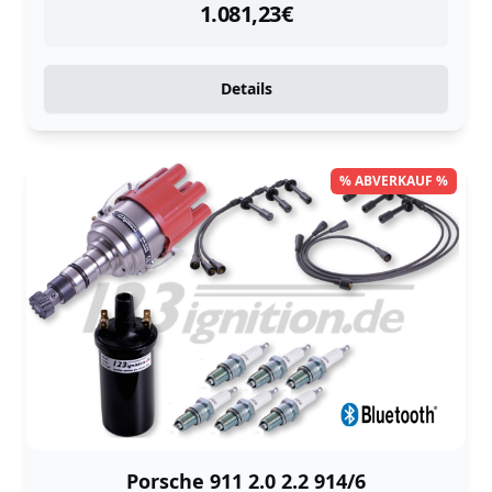
instock
1.081,23
€
Details
% ABVERKAUF %
Porsche 911 2.0 2.2 914/6