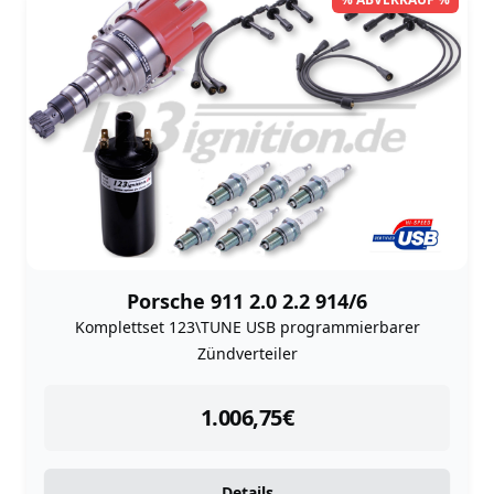
Porsche 911 2.0 2.2 914/6
Komplettset 123\TUNE USB programmierbarer
Zündverteiler
instock
1.006,75
€
Details