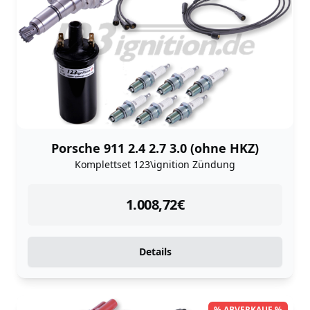
Porsche 911 2.4 2.7 3.0 (ohne HKZ)
Komplettset 123\ignition Zündung
instock
1.008,72
€
Details
% ABVERKAUF %