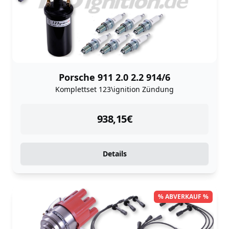
Porsche 911 2.0 2.2 914/6
Komplettset 123\ignition Zündung
instock
938,15
€
Details
% ABVERKAUF %