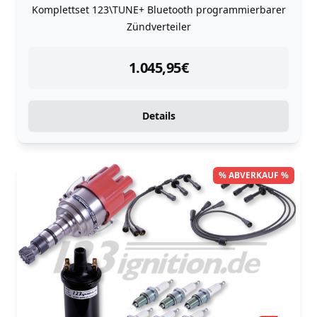
Komplettset 123\TUNE+ Bluetooth programmierbarer
Zündverteiler
instock
1.045,95
€
Details
% ABVERKAUF %