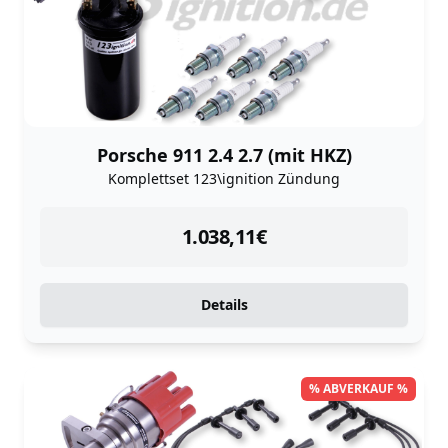
Porsche 911 2.4 2.7 (mit HKZ)
Komplettset 123\ignition Zündung
instock
1.038,11
€
Details
% ABVERKAUF %