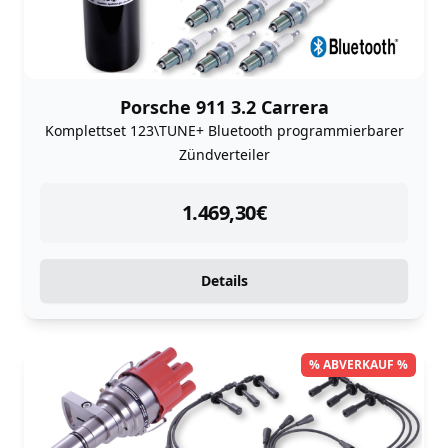
Porsche 911 3.2 Carrera
Komplettset 123\TUNE+ Bluetooth programmierbarer
Zündverteiler
instock
1.469,30
€
Details
% ABVERKAUF %