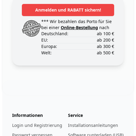
Anmelden und RABATT sichern!
*** Wir bezahlen das Porto für Sie
bei einer
Online-Bestellung
nach
Deutschland:
ab 100 €
EU:
ab 200 €
Europa:
ab 300 €
Welt:
ab 500 €
Footer
123ignition.de
Informationen
Service
Login und Registrierung
Installationsanleitungen
Passwort vergessen
Software runterladen (USB)