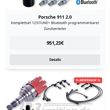
Porsche 911 2.0
Komplettset 123\TUNE+ Bluetooth programmierbarer
Zündverteiler
instock
951,23
€
Details
% ABVERKAUF %