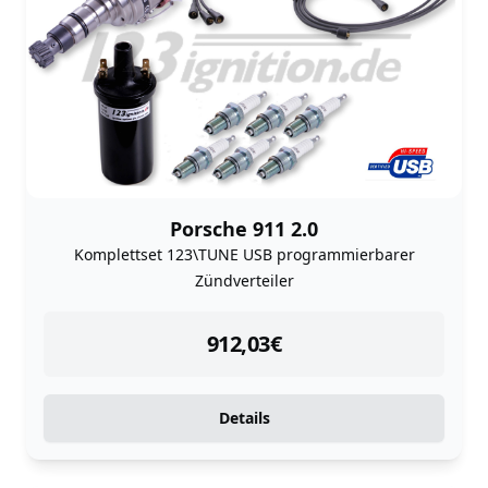
Porsche 911 2.0
Komplettset 123\TUNE USB programmierbarer
Zündverteiler
instock
912,03
€
Details