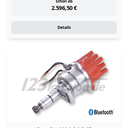
instock
schon ab
2.596,50
€
Details