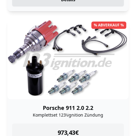
% ABVERKAUF %
Porsche 911 2.0 2.2
Komplettset 123\ignition Zündung
instock
973,43
€