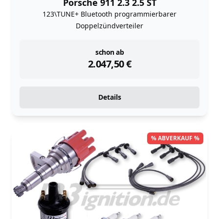
Porsche 911 2.3 2.5 ST
123\TUNE+ Bluetooth programmierbarer
Doppelzündverteiler
instock
schon ab
2.047,50
€
Details
% ABVERKAUF %