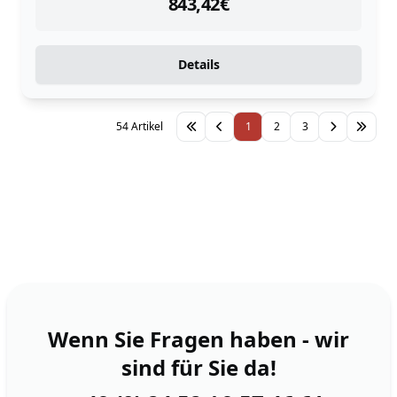
instock
843,42
€
Details
54 Artikel
1
2
3
Wenn Sie Fragen haben - wir
sind für Sie da!