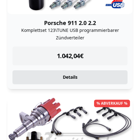
Porsche 911 2.0 2.2
Komplettset 123\TUNE USB programmierbarer
Zündverteiler
instock
1.042,04
€
Details
% ABVERKAUF %