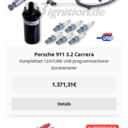
Porsche 911 3.2 Carrera
Komplettset 123\TUNE USB programmierbarer
Zündverteiler
instock
1.371,31
€
Details
% ABVERKAUF %