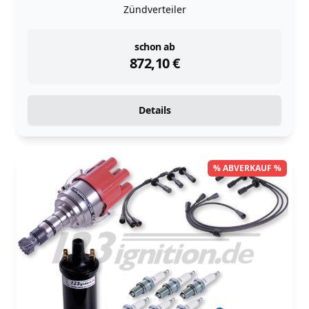
Zündverteiler
instock
schon ab
872,10
€
Details
% ABVERKAUF %