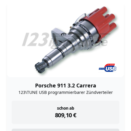
Porsche 911 3.2 Carrera
123\TUNE USB programmierbarer Zündverteiler
instock
schon ab
809,10
€