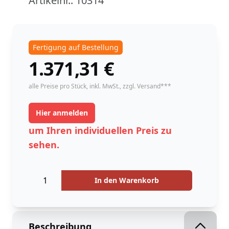
Artikelnr.:
10314
Fertigung auf Bestellung
1.371,31
€
instock
alle Preise pro Stück,
inkl. MwSt.
, zzgl. Versand***
Hier anmelden
um Ihren individuellen Preis zu
sehen.
Menge
Menge
In den Warenkorb
Beschreibung