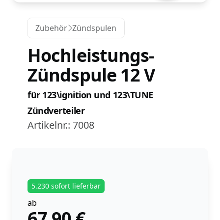
Zubehör
Zündspulen
Hochleistungs-
Zündspule 12 V
für 123\ignition und 123\TUNE
Zündverteiler
Artikelnr.:
7008
5.230 sofort lieferbar
ab
67,90
€