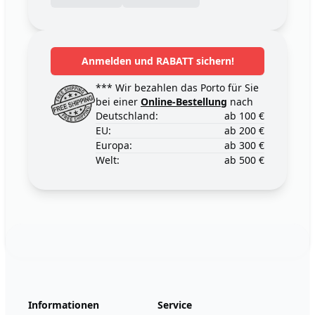
Anmelden und RABATT sichern!
*** Wir bezahlen das Porto für Sie
bei einer
Online-Bestellung
nach
Deutschland:
ab 100 €
EU:
ab 200 €
Europa:
ab 300 €
Welt:
ab 500 €
Footer
123ignition.de
Informationen
Service