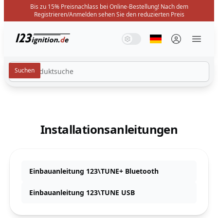
Bis zu 15% Preisnachlass bei Online-Bestellung! Nach dem
Registrieren/Anmelden sehen Sie den reduzierten Preis
123ignition.de
Systemmodus
Dunkelmodus
Lichtmodus
Sprache auswäh
Menü 
Installationsanleitungen
Einbauanleitung 123\TUNE+ Bluetooth
Einbauanleitung 123\TUNE USB