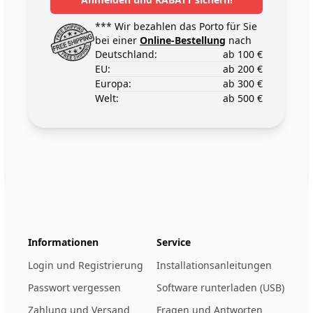
*** Wir bezahlen das Porto für Sie
bei einer
Online-Bestellung
nach
Deutschland:
ab 100 €
EU:
ab 200 €
Europa:
ab 300 €
Welt:
ab 500 €
Footer
123ignition.de
Informationen
Service
Login und Registrierung
Installationsanleitungen
Passwort vergessen
Software runterladen (USB)
Zahlung und Versand
Fragen und Antworten