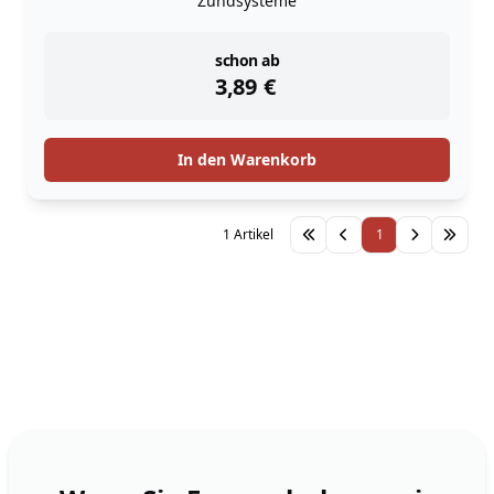
Zündsysteme
instock
schon ab
3,89
€
In den Warenkorb
1 Artikel
1