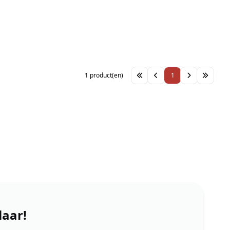
1 product(en)
1
laar!