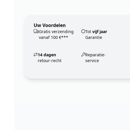
Uw Voordelen
Gratis verzending
Tot
vijf jaar
vanaf 100 €***
Garantie
14 dagen
Reparatie-
retour-recht
service
Footer
123ignition.de