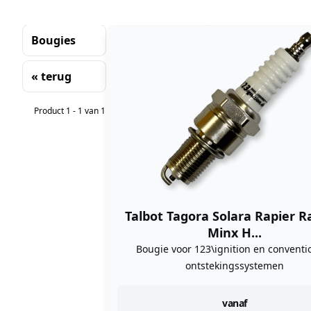
Bougies
« terug
Sorteren
Product 1 - 1 van 1
Talbot Tagora Solara Rapier 
Minx H...
Bougie voor 123\ignition en conventi
ontstekingssystemen
instock
vanaf