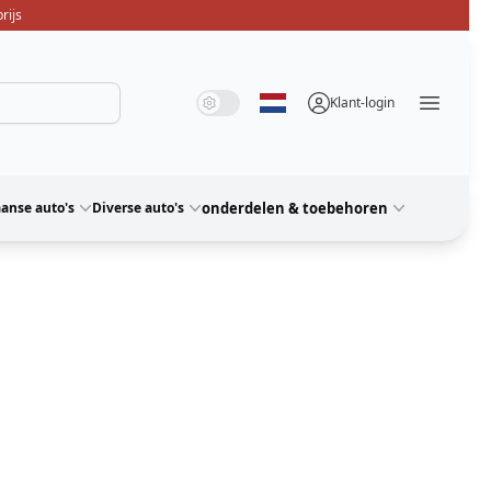
rijs
Systeemmodus
Donkere modus
Lichte modus
Klant-login
Selecteer taal
Menü ö
anse auto's
Diverse auto's
onderdelen & toebehoren