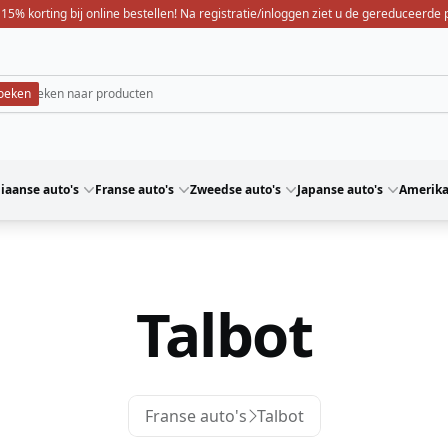
 15% korting bij online bestellen! Na registratie/inloggen ziet u de gereduceerde p
liaanse auto's
Franse auto's
Zweedse auto's
Japanse auto's
Amerika
Talbot
Franse auto's
Talbot