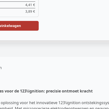
4,41 €
3,89 €
winkelwagen
m
 voor de 123\ignition: precisie ontmoet kracht
oplossing voor het innovatieve 123\ignition ontstekingss
zaamheid. Met microprecieze elektrodeontwerpen en geava