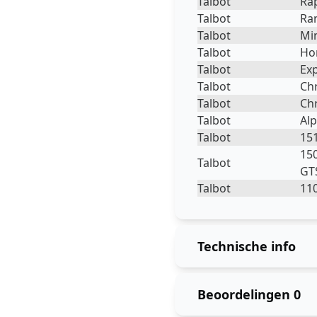
Talbot
Ra
Talbot
Ra
Talbot
Mi
Talbot
Ho
Talbot
Ex
Talbot
Chr
Talbot
Chr
Talbot
Alp
Talbot
151
150
Talbot
GT
Talbot
11
Technische info
Beoordelingen
0