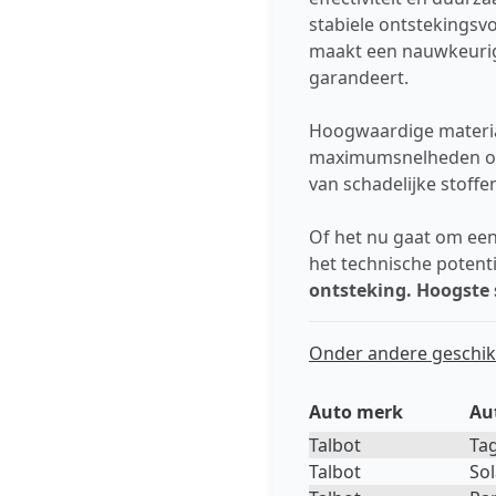
stabiele ontstekingsvo
maakt een nauwkeurig
garandeert.
Hoogwaardige material
maximumsnelheden of t
van schadelijke stoffe
Of het nu gaat om een
het technische potent
ontsteking. Hoogste s
Onder andere geschik
Auto merk
Au
Talbot
Ta
Talbot
Sol