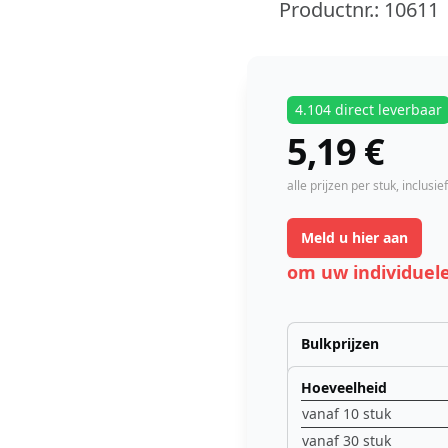
Productnr.:
10611
4.104 direct leverbaar
5,19
€
instock
alle prijzen per stuk,
inclusie
Meld u hier aan
om uw individuele
Bulkprijzen
Hoeveelheid
vanaf 10 stuk
vanaf 30 stuk