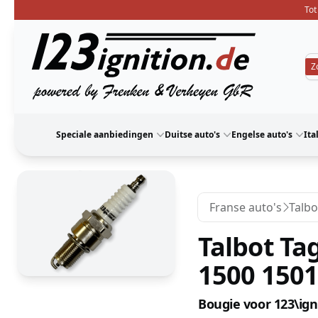
Tot
123ignition
Speciale aanbiedingen
Duitse auto's
Engelse auto's
Ita
Franse auto's
Talbo
Talbot Ta
1500 1501
Bougie voor 123\ig