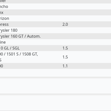
pier
ncho
nx
rizon
press
2.0
ysler 180
ysler 160 GT / Autom.
ine
0 GL / SGL
1.5
0 / 1501 S / 1508 GT,
1.5
S
00
1.1