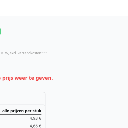
f BTW
, excl. verzendkosten***
 prijs weer te geven.
alle prijzen per stuk
4,93 €
4,66 €