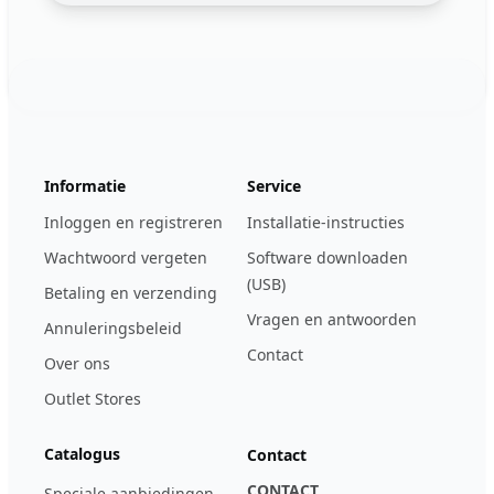
Footer
123ignition.de
Informatie
Service
Inloggen en registreren
Installatie-instructies
Wachtwoord vergeten
Software downloaden
(USB)
Betaling en verzending
Vragen en antwoorden
Annuleringsbeleid
Contact
Over ons
Outlet Stores
Catalogus
Contact
CONTACT
Speciale aanbiedingen