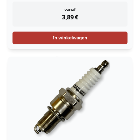
instock
vanaf
3,89
€
In winkelwagen