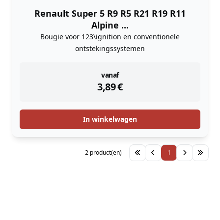
Renault Super 5 R9 R5 R21 R19 R11
Alpine ...
Bougie voor 123\ignition en conventionele
ontstekingssystemen
instock
vanaf
3,89
€
In winkelwagen
2 product(en)
1