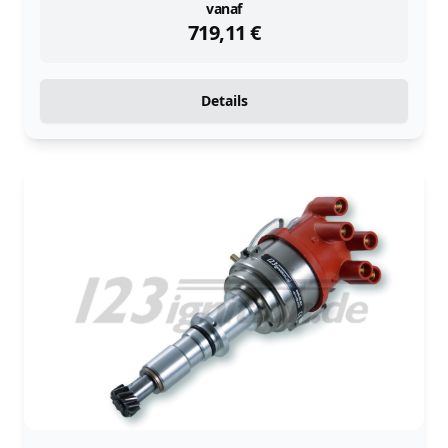
instock
vanaf
719,11
€
Details