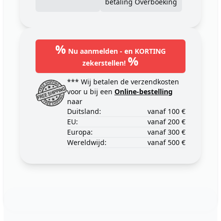
betaling Overboeking
%
Nu aanmelden - en KORTING
%
zekerstellen!
*** Wij betalen de verzendkosten
voor u bij een
Online-bestelling
naar
Duitsland:
vanaf 100 €
EU:
vanaf 200 €
Europa:
vanaf 300 €
Wereldwijd:
vanaf 500 €
Footer
123ignition.de