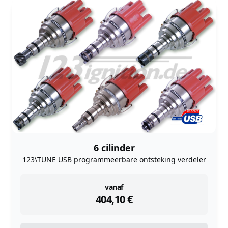
6 cilinder
123\TUNE USB programmeerbare ontsteking verdeler
instock
vanaf
404,10
€