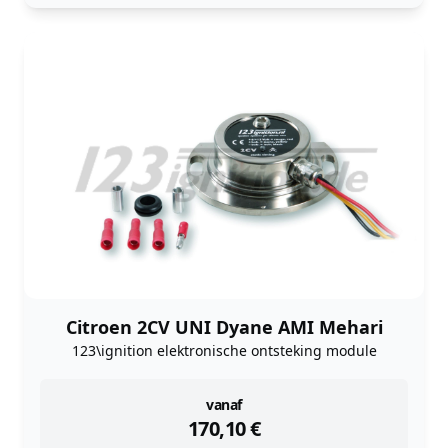
Citroen 2CV UNI Dyane AMI Mehari
123\ignition elektronische ontsteking module
instock
vanaf
170,10
€