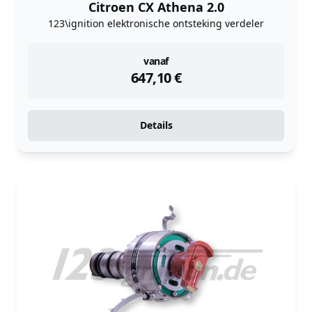
Citroen CX Athena 2.0
123\ignition elektronische ontsteking verdeler
instock
vanaf
647,10
€
Details