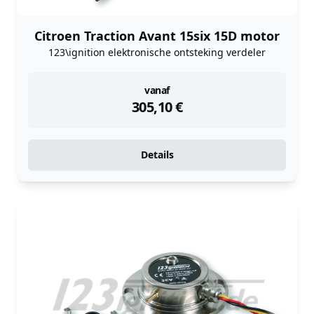
Citroen Traction Avant 15six 15D motor
123\ignition elektronische ontsteking verdeler
instock
vanaf
305,10
€
Details