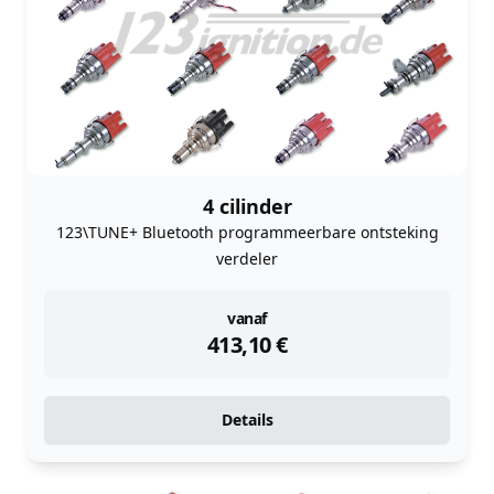
4 cilinder
123\TUNE+ Bluetooth programmeerbare ontsteking
verdeler
instock
vanaf
413,10
€
Details