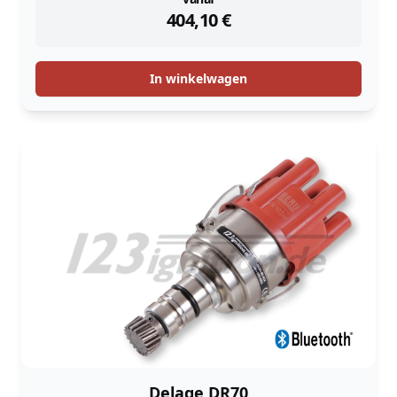
instock
404,10
€
In winkelwagen
Delage DR70