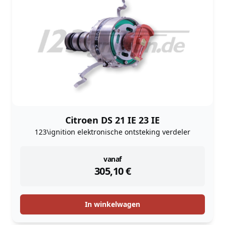
Citroen DS 21 IE 23 IE
123\ignition elektronische ontsteking verdeler
instock
vanaf
305,10
€
In winkelwagen