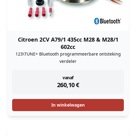
Citroen 2CV A79/1 435cc M28 & M28/1
602cc
123\TUNE+ Bluetooth programmeerbare ontsteking
verdeler
instock
vanaf
260,10
€
In winkelwagen