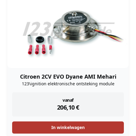
Citroen 2CV EVO Dyane AMI Mehari
123\ignition elektronische ontsteking module
instock
vanaf
206,10
€
In winkelwagen