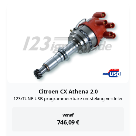
Citroen CX Athena 2.0
123\TUNE USB programmeerbare ontsteking verdeler
instock
vanaf
746,09
€