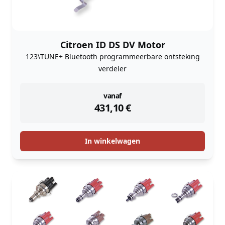
Citroen ID DS DV Motor
123\TUNE+ Bluetooth programmeerbare ontsteking
verdeler
instock
vanaf
431,10
€
In winkelwagen