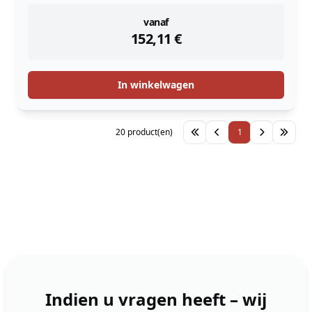
instock
vanaf
152,11
€
In winkelwagen
20 product(en)
1
Indien u vragen heeft – wij