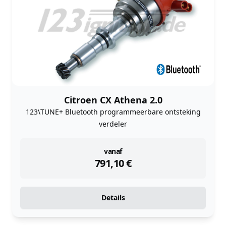
Citroen CX Athena 2.0
123\TUNE+ Bluetooth programmeerbare ontsteking
verdeler
instock
vanaf
791,10
€
Details