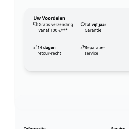
Uw Voordelen
Gratis verzending
Tot
vijf jaar
vanaf 100 €***
Garantie
14 dagen
Reparatie-
retour-recht
service
Footer
123ignition.de
Informatie
Service