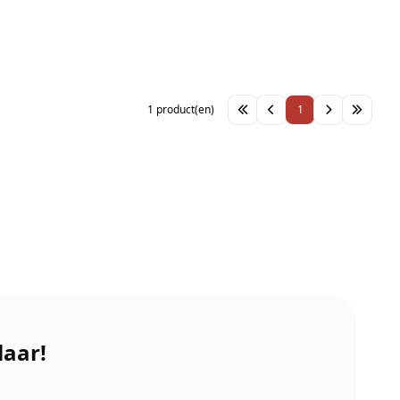
1 product(en)
1
laar!