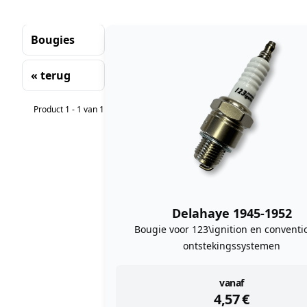
Bougies
« terug
Sorteren
Product 1 - 1 van 1
Delahaye 1945-1952
Bougie voor 123\ignition en conventi
ontstekingssystemen
instock
vanaf
4,57
€