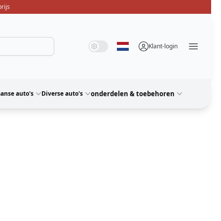
rijs
Systeemmodus
Donkere modus
Lichte modus
Klant-login
Selecteer taal
Menü ö
anse auto's
Diverse auto's
onderdelen & toebehoren