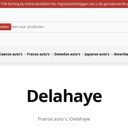
 15% korting bij online bestellen! Na registratie/inloggen ziet u de gereduceerde p
liaanse auto's
Franse auto's
Zweedse auto's
Japanse auto's
Amerika
Delahaye
Franse auto's
Delahaye