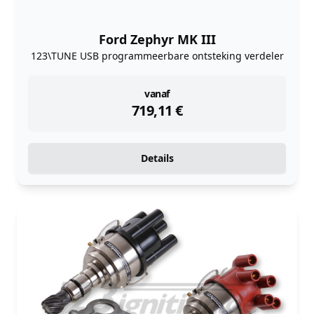
Ford Zephyr MK III
123\TUNE USB programmeerbare ontsteking verdeler
instock
vanaf
719,11
€
Details