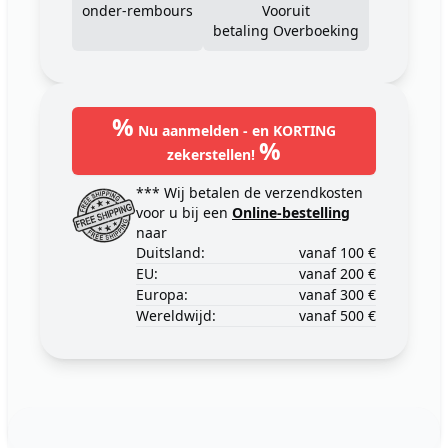
onder-rembours
Vooruit
betaling Overboeking
%
Nu aanmelden - en KORTING
%
zekerstellen!
*** Wij betalen de verzendkosten
voor u bij een
Online-bestelling
naar
Duitsland:
vanaf 100 €
EU:
vanaf 200 €
Europa:
vanaf 300 €
Wereldwijd:
vanaf 500 €
Footer
123ignition.de