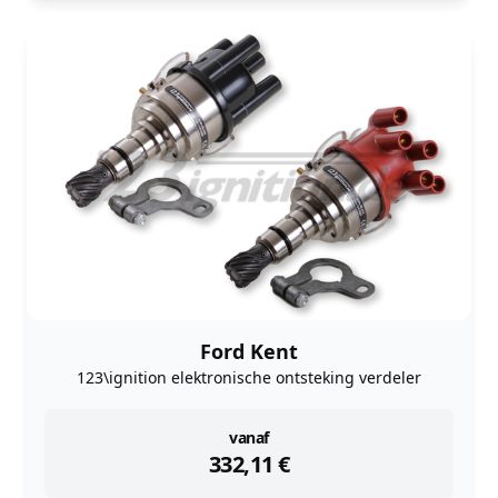
Ford Kent
123\ignition elektronische ontsteking verdeler
instock
vanaf
332,11
€