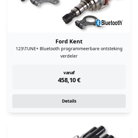
Ford Kent
123\TUNE+ Bluetooth programmeerbare ontsteking
verdeler
instock
vanaf
458,10
€
Details