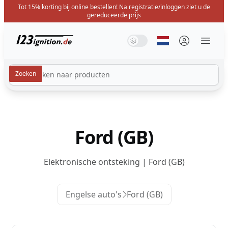
Tot 15% korting bij online bestellen! Na registratie/inloggen ziet u de
gereduceerde prijs
123ignition.de
Systeemmodus
Donkere modus
Lichte modus
Selecteer taal
Menü 
Ford (GB)
Elektronische ontsteking | Ford (GB)
Engelse auto's
Ford (GB)