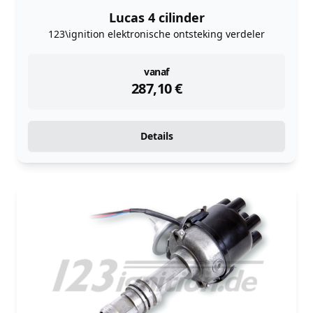
Lucas 4 cilinder
123\ignition elektronische ontsteking verdeler
instock
vanaf
287,10
€
Details