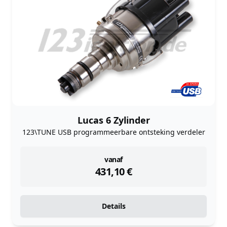
Lucas 6 Zylinder
123\TUNE USB programmeerbare ontsteking verdeler
instock
vanaf
431,10
€
Details