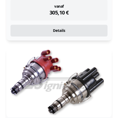
instock
vanaf
305,10
€
Details