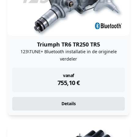
Triumph TR6 TR250 TR5
123\TUNE+ Bluetooth installatie in de originele
verdeler
instock
vanaf
755,10
€
Details