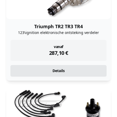
Triumph TR2 TR3 TR4
123\ignition elektronische ontsteking verdeler
instock
vanaf
287,10
€
Details