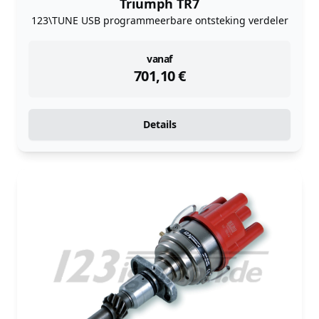
Triumph TR7
123\TUNE USB programmeerbare ontsteking verdeler
instock
vanaf
701,10
€
Details