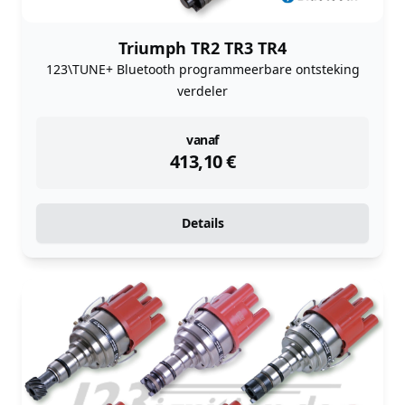
Triumph TR2 TR3 TR4
123\TUNE+ Bluetooth programmeerbare ontsteking
verdeler
instock
vanaf
413,10
€
Details