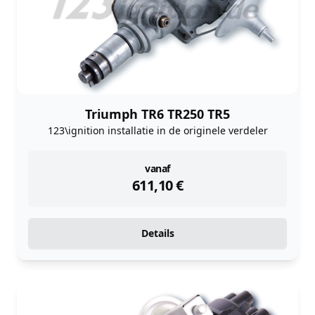
Triumph TR6 TR250 TR5
123\ignition installatie in de originele verdeler
instock
vanaf
611,10
€
Details