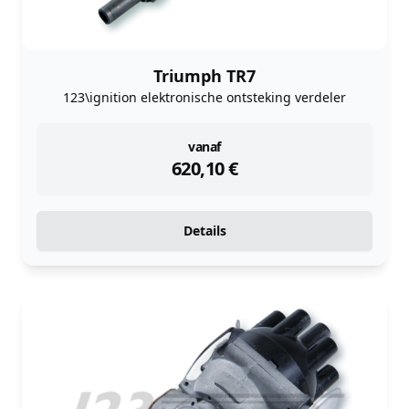
Triumph TR7
123\ignition elektronische ontsteking verdeler
instock
vanaf
620,10
€
Details