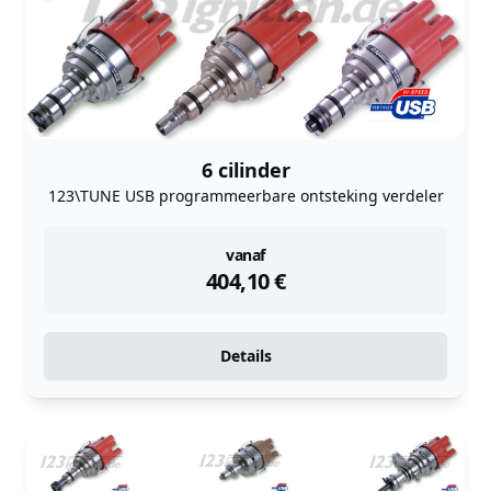
6 cilinder
123\TUNE USB programmeerbare ontsteking verdeler
instock
vanaf
404,10
€
Details