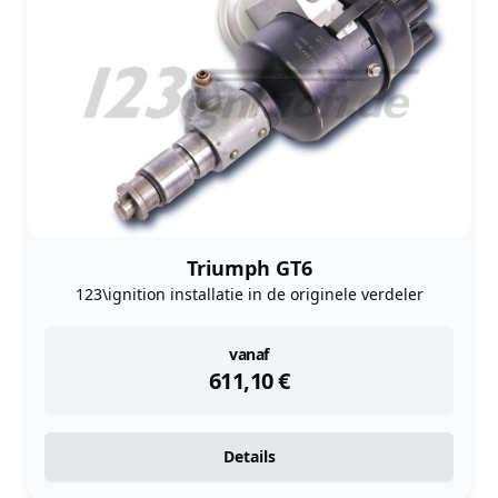
Triumph GT6
123\ignition installatie in de originele verdeler
instock
vanaf
611,10
€
Details