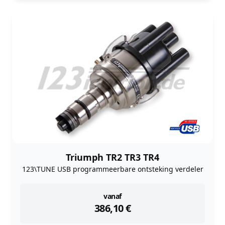
Triumph TR2 TR3 TR4
123\TUNE USB programmeerbare ontsteking verdeler
instock
vanaf
386,10
€