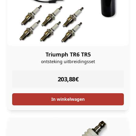
Triumph TR6 TR5
ontsteking uitbreidingsset
instock
203,88
€
In winkelwagen