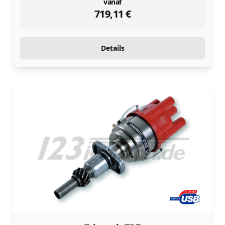
instock
vanaf
719,11
€
Details