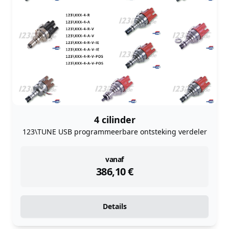
4 cilinder
123\TUNE USB programmeerbare ontsteking verdeler
instock
vanaf
386,10
€
Details