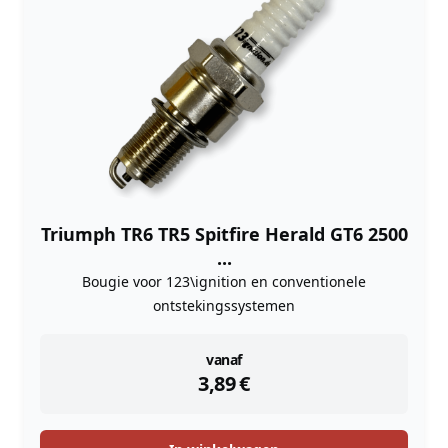
Triumph TR6 TR5 Spitfire Herald GT6 2500
...
Bougie voor 123\ignition en conventionele
ontstekingssystemen
instock
vanaf
3,89
€