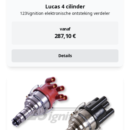
Lucas 4 cilinder
123\ignition elektronische ontsteking verdeler
instock
vanaf
287,10
€
Details