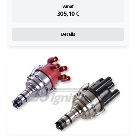
instock
vanaf
305,10
€
Details