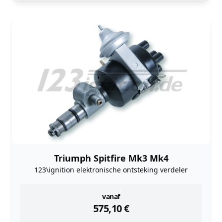
Triumph Spitfire Mk3 Mk4
123\ignition elektronische ontsteking verdeler
instock
vanaf
575,10
€