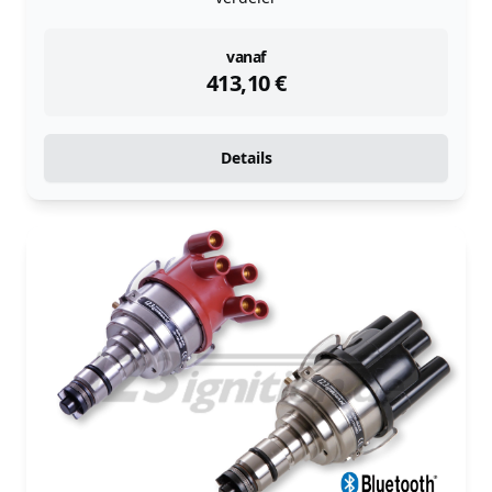
instock
vanaf
413,10
€
Details