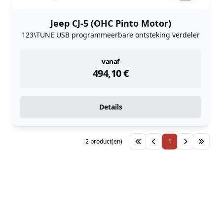
Jeep CJ-5 (OHC Pinto Motor)
123\TUNE USB programmeerbare ontsteking verdeler
instock
vanaf
494,10
€
Details
2 product(en)
1