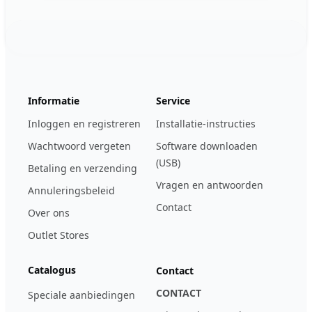
Footer
123ignition.de
Informatie
Service
Inloggen en registreren
Installatie-instructies
Wachtwoord vergeten
Software downloaden
(USB)
Betaling en verzending
Vragen en antwoorden
Annuleringsbeleid
Contact
Over ons
Outlet Stores
Catalogus
Contact
CONTACT
Speciale aanbiedingen