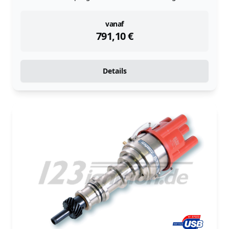
instock
vanaf
791,10
€
Details