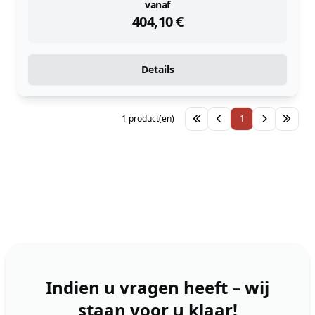
instock
vanaf
404,10
€
Details
1 product(en)
1
Indien u vragen heeft – wij
staan voor u klaar!