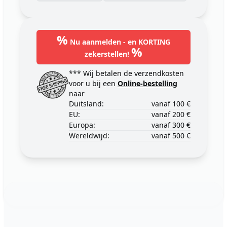
%
Nu aanmelden - en KORTING
%
zekerstellen!
*** Wij betalen de verzendkosten
voor u bij een
Online-bestelling
naar
Duitsland:
vanaf 100 €
EU:
vanaf 200 €
Europa:
vanaf 300 €
Wereldwijd:
vanaf 500 €
Footer
123ignition.de