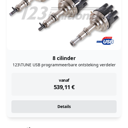
8 cilinder
123\TUNE USB programmeerbare ontsteking verdeler
instock
vanaf
539,11
€
Details