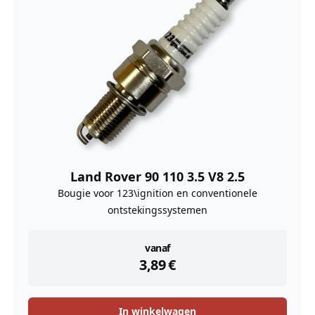
Land Rover 90 110 3.5 V8 2.5
Bougie voor 123\ignition en conventionele
ontstekingssystemen
instock
vanaf
3,89
€
In winkelwagen