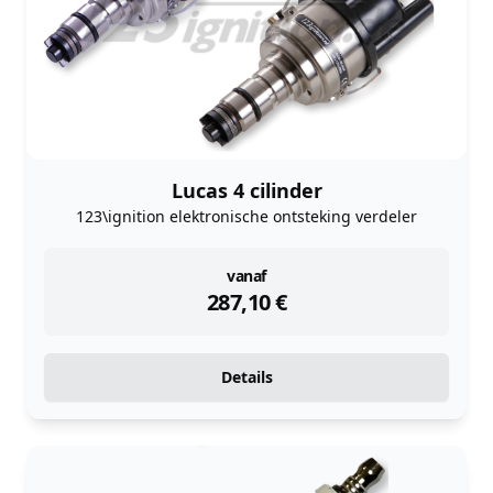
Lucas 4 cilinder
123\ignition elektronische ontsteking verdeler
instock
vanaf
287,10
€
Details