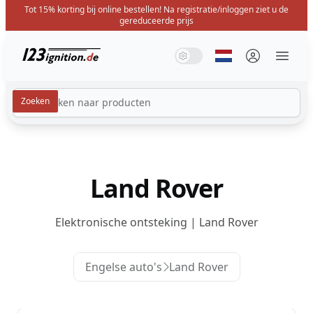
Tot 15% korting bij online bestellen! Na registratie/inloggen ziet u de
gereduceerde prijs
123ignition.de
Systeemmodus
Donkere modus
Lichte modus
Selecteer taal
Menü 
Land Rover
Elektronische ontsteking | Land Rover
Engelse auto's
Land Rover