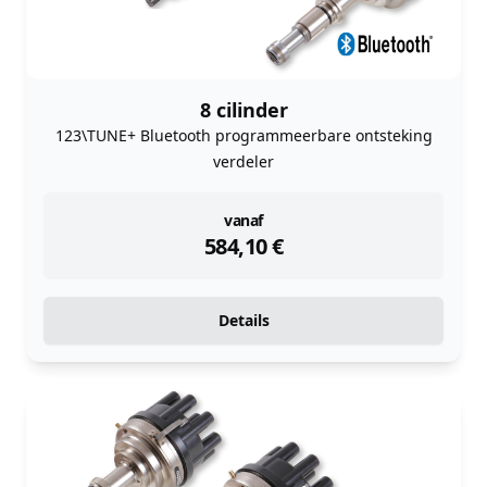
8 cilinder
123\TUNE+ Bluetooth programmeerbare ontsteking
verdeler
instock
vanaf
584,10
€
Details