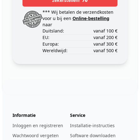
zekerstellen!
*** Wij betalen de verzendkosten
voor u bij een
Online-bestelling
naar
Duitsland:
vanaf 100 €
EU:
vanaf 200 €
Europa:
vanaf 300 €
Wereldwijd:
vanaf 500 €
Footer
123ignition.de
Informatie
Service
Inloggen en registreren
Installatie-instructies
Wachtwoord vergeten
Software downloaden