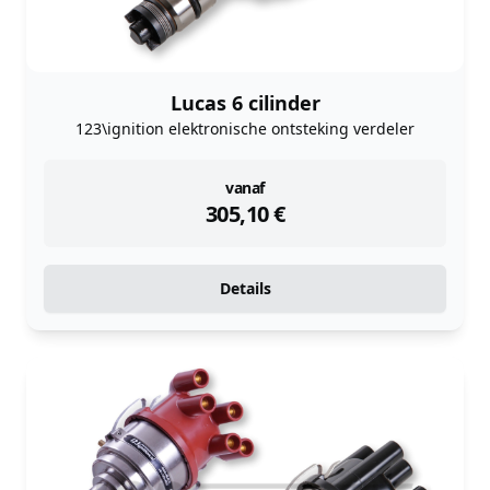
Lucas 6 cilinder
123\ignition elektronische ontsteking verdeler
instock
vanaf
305,10
€
Details