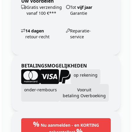
Uw Voordelen
Gratis verzending
Tot
vijf jaar
vanaf 100 €***
Garantie
14 dagen
Reparatie-
retour-recht
service
BETALINGSMOGELIJKHEDEN
op rekening
onder-rembours
Vooruit
betaling Overboeking
%
Nu aanmelden - en KORTING
%