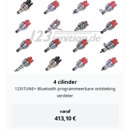
4 cilinder
123\TUNE+ Bluetooth programmeerbare ontsteking
verdeler
instock
vanaf
413,10
€