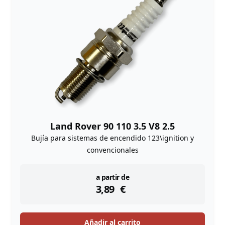
Land Rover 90 110 3.5 V8 2.5
Bujía para sistemas de encendido 123\ignition y
convencionales
instock
a partir de
3,89
€
Añadir al carrito