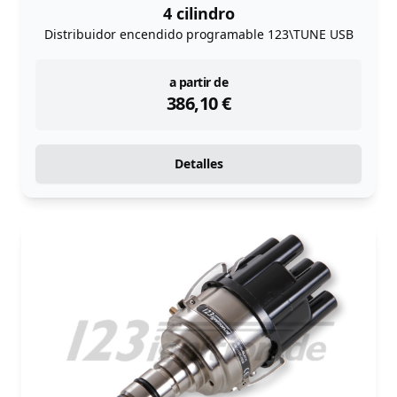
4 cilindro
Distribuidor encendido programable 123\TUNE USB
instock
a partir de
386,10
€
Detalles