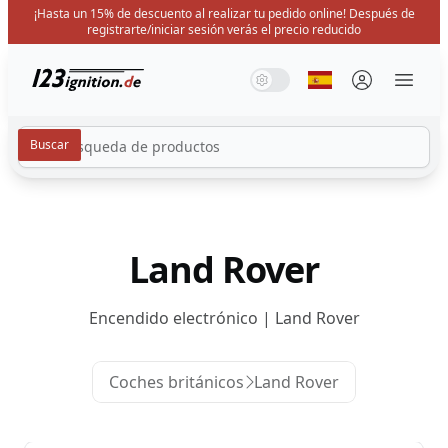
¡Hasta un 15% de descuento al realizar tu pedido online! Después de
registrarte/iniciar sesión verás el precio reducido
123ignition.de
Modo de sistema
Modo oscuro
Modo de luz
Seleccione idiom
Menü 
Land Rover
Encendido electrónico | Land Rover
Coches británicos
Land Rover