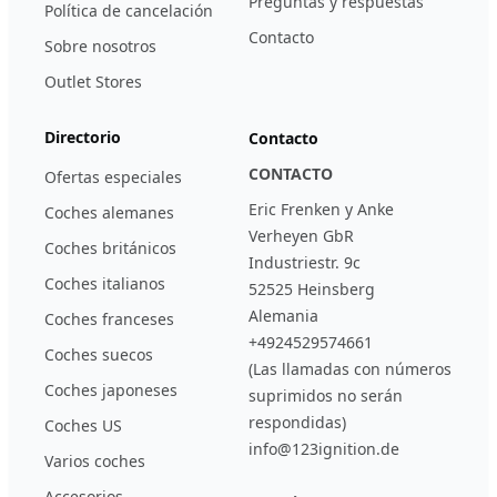
Preguntas y respuestas
Política de cancelación
Contacto
Sobre nosotros
Outlet Stores
Directorio
Contacto
CONTACTO
Ofertas especiales
Eric Frenken y Anke
Coches alemanes
Verheyen GbR
Coches británicos
Industriestr. 9c
Coches italianos
52525 Heinsberg
Alemania
Coches franceses
+4924529574661
Coches suecos
(Las llamadas con números
Coches japoneses
suprimidos no serán
respondidas)
Coches US
info@123ignition.de
Varios coches
Accesorios