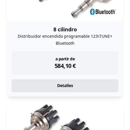
8 cilindro
Distribuidor encendido programable 123\TUNE+
Bluetooth
instock
a partir de
584,10
€
Detalles