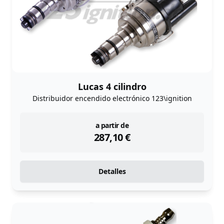
Lucas 4 cilindro
Distribuidor encendido electrónico 123\ignition
instock
a partir de
287,10
€
Detalles