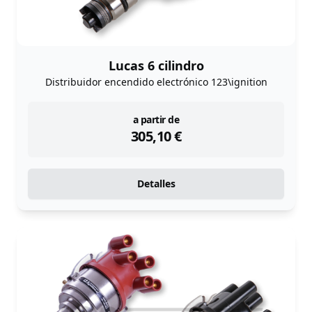
Lucas 6 cilindro
Distribuidor encendido electrónico 123\ignition
instock
a partir de
305,10
€
Detalles