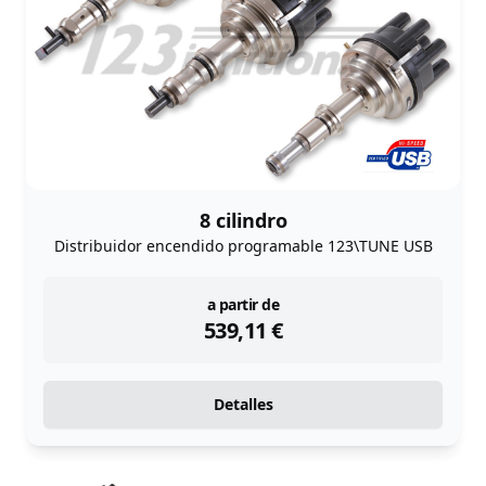
8 cilindro
Distribuidor encendido programable 123\TUNE USB
instock
a partir de
539,11
€
Detalles