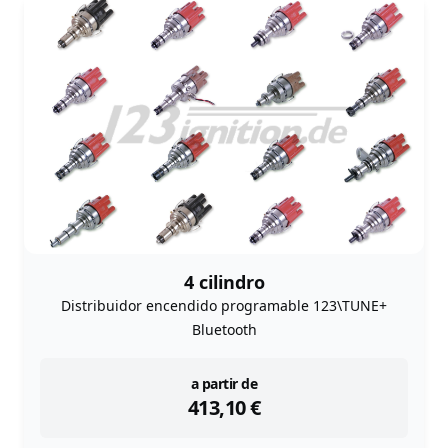
4 cilindro
Distribuidor encendido programable 123\TUNE+
Bluetooth
instock
a partir de
413,10
€