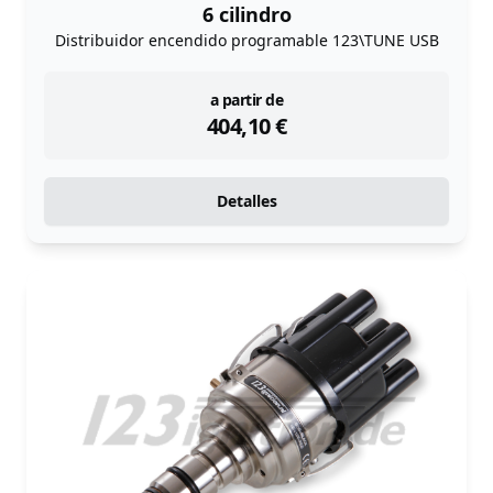
6 cilindro
Distribuidor encendido programable 123\TUNE USB
instock
a partir de
404,10
€
Detalles