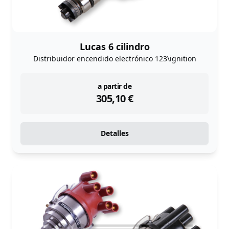
Lucas 6 cilindro
Distribuidor encendido electrónico 123\ignition
instock
a partir de
305,10
€
Detalles