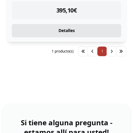
instock
395,10
€
Detalles
1 producto(s)
1
Si tiene alguna pregunta -
estamos allí para usted!