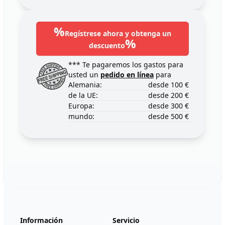
%
Regístrese ahora y obtenga un
%
descuento
*** Te pagaremos los gastos para
usted un
pedido en línea
para
Alemania:
desde 100 €
de la UE:
desde 200 €
Europa:
desde 300 €
mundo:
desde 500 €
Footer
123ignition.de
Información
Servicio