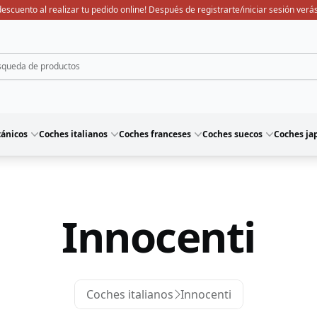
escuento al realizar tu pedido online! Después de registrarte/iniciar sesión verás
tánicos
Coches italianos
Coches franceses
Coches suecos
Coches ja
Innocenti
Coches italianos
Innocenti