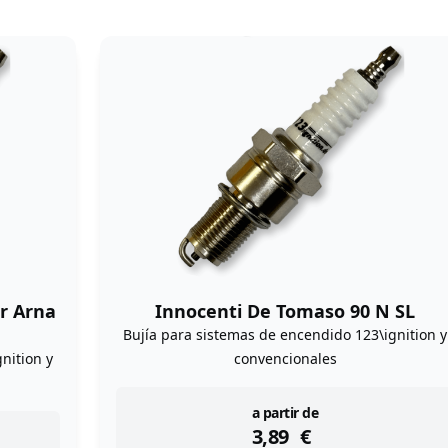
or Arna
Innocenti De Tomaso 90 N SL
Bujía para sistemas de encendido 123\ignition y
nition y
convencionales
instock
a partir de
3,89
€