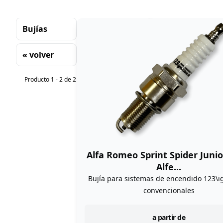
Bujías
« volver
Clasificación
Producto 1 - 2 de 2
Alfa Romeo Sprint Spider Juni
Alfe...
Bujía para sistemas de encendido 123\ig
convencionales
instock
a partir de