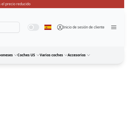
 el precio reducido
Modo de sistema
Modo oscuro
Modo de luz
Inicio de sesión de cliente
Seleccione idioma
Menü ö
poneses
Coches US
Varios coches
Accesorios