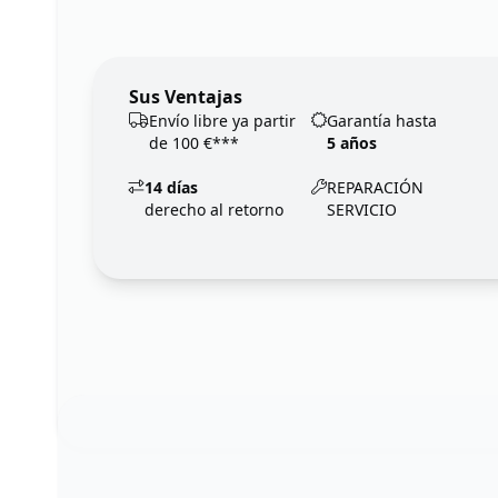
Sus Ventajas
Envío libre ya partir
Garantía hasta
de 100 €***
5 años
14 días
REPARACIÓN
derecho al retorno
SERVICIO
Footer
123ignition.de