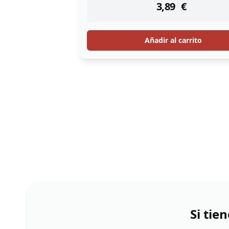
3,89
€
Añadir al carrito
Si tie