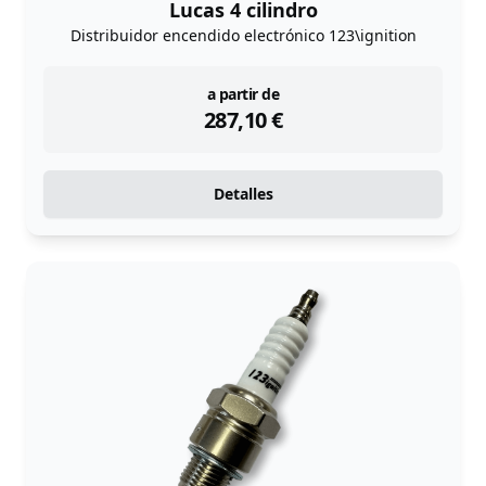
Lucas 4 cilindro
Distribuidor encendido electrónico 123\ignition
instock
a partir de
287,10
€
Detalles