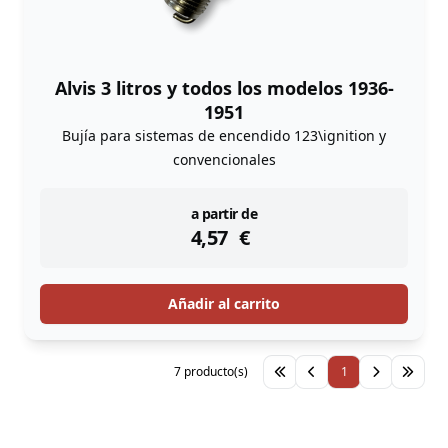
Alvis 3 litros y todos los modelos 1936-
1951
Bujía para sistemas de encendido 123\ignition y
convencionales
instock
a partir de
4,57
€
Añadir al carrito
7 producto(s)
1