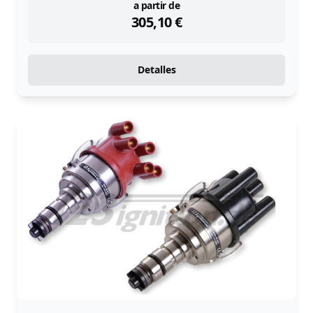
instock
a partir de
305,10
€
Detalles