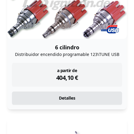
6 cilindro
Distribuidor encendido programable 123\TUNE USB
instock
a partir de
404,10
€
Detalles