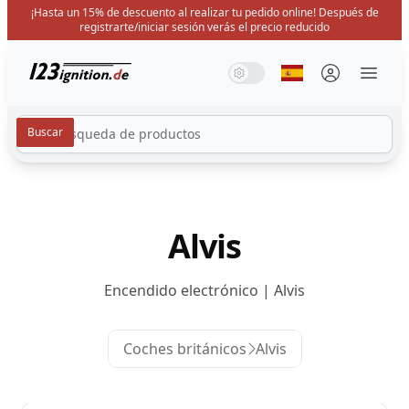
¡Hasta un 15% de descuento al realizar tu pedido online! Después de
registrarte/iniciar sesión verás el precio reducido
123ignition.de
Modo de sistema
Modo oscuro
Modo de luz
Seleccione idiom
Menü 
Alvis
Encendido electrónico | Alvis
Coches británicos
Alvis