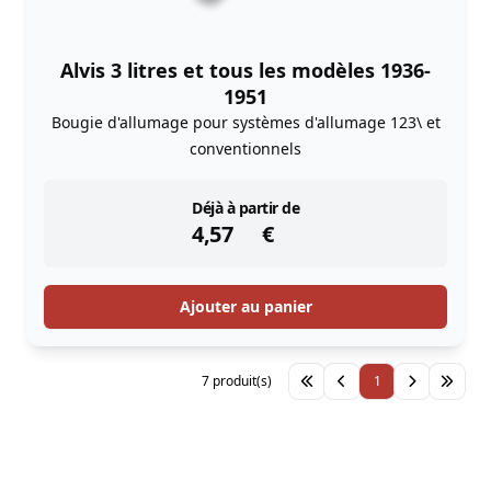
Alvis 3 litres et tous les modèles 1936-
1951
Bougie d'allumage pour systèmes d'allumage 123\ et
conventionnels
instock
Déjà à partir de
4,57
€
Ajouter au panier
7 produit(s)
1