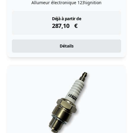
Allumeur électronique 123\ignition
instock
Déjà à partir de
287,10
€
Détails