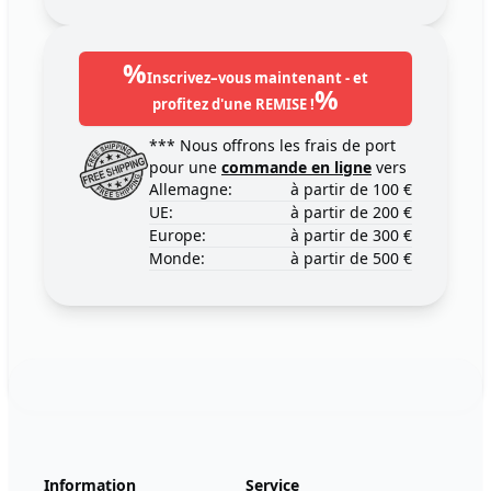
%
Inscrivez–vous maintenant - et
%
profitez d'une REMISE !
*** Nous offrons les frais de port
pour une
commande en ligne
vers
Allemagne:
à partir de 100 €
UE:
à partir de 200 €
Europe:
à partir de 300 €
Monde:
à partir de 500 €
Footer
123ignition.de
Information
Service