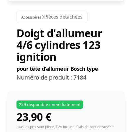
Pièces détachées
Accessoires
Doigt d'allumeur
4/6 cylindres 123
ignition
pour tête d'allumeur Bosch type
Numéro de produit :
7184
259 disponible immédiatement
23,90
€
instock
tous les prix sont pièce,
TVA incluse
, frais de port en sus***