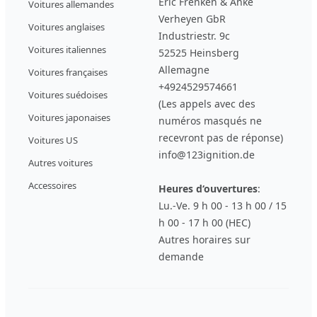
Eric Frenken & Anke
Voitures allemandes
Verheyen GbR
Voitures anglaises
Industriestr. 9c
Voitures italiennes
52525 Heinsberg
Allemagne
Voitures françaises
+4924529574661
Voitures suédoises
(Les appels avec des
Voitures japonaises
numéros masqués ne
recevront pas de réponse)
Voitures US
info@123ignition.de
Autres voitures
Accessoires
Heures d‘ouvertures
:
Lu.-Ve. 9 h 00 - 13 h 00 / 15
h 00 - 17 h 00 (HEC)
Autres horaires sur
demande