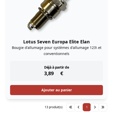
Lotus Seven Europa Elite Elan
Bougie d'allumage pour systèmes d'allumage 123\ et
conventionnels
instock
Déjà à partir de
3,89
€
Ajouter au panier
13 produit(s)
1