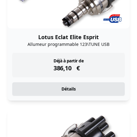
Lotus Eclat Elite Esprit
Allumeur programmable 123\TUNE USB
instock
Déjà à partir de
386,10
€
Détails