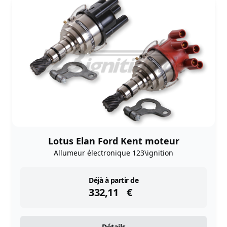
Lotus Elan Ford Kent moteur
Allumeur électronique 123\ignition
instock
Déjà à partir de
332,11
€
Détails