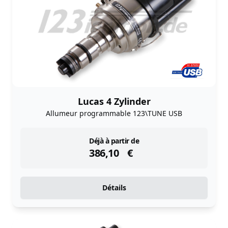
Lucas 4 Zylinder
Allumeur programmable 123\TUNE USB
instock
Déjà à partir de
386,10
€
Détails