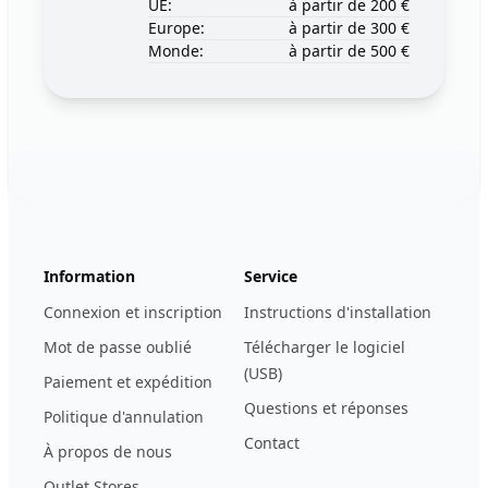
UE:
à partir de 200 €
Europe:
à partir de 300 €
Monde:
à partir de 500 €
Footer
123ignition.de
Information
Service
Connexion et inscription
Instructions d'installation
Mot de passe oublié
Télécharger le logiciel
(USB)
Paiement et expédition
Questions et réponses
Politique d'annulation
Contact
À propos de nous
Outlet Stores