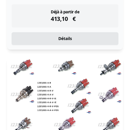
instock
Déjà à partir de
413,10
€
Détails