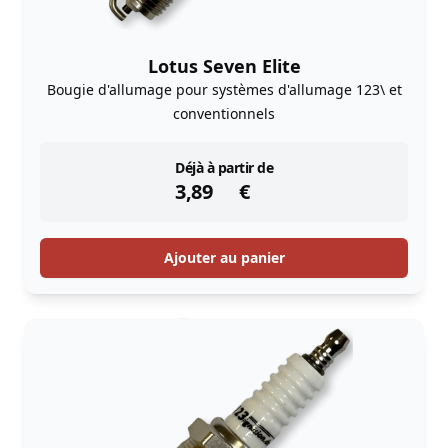
Lotus Seven Elite
Bougie d'allumage pour systèmes d'allumage 123\ et
conventionnels
instock
Déjà à partir de
3,89
€
Ajouter au panier