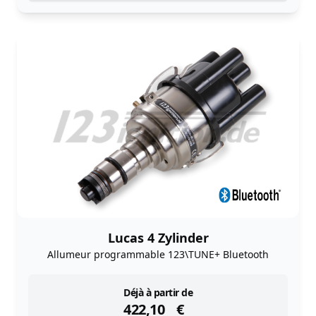
Lucas 4 Zylinder
Allumeur programmable 123\TUNE+ Bluetooth
instock
Déjà à partir de
422,10
€