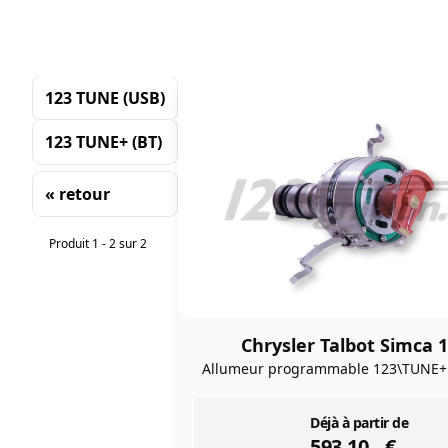
123 TUNE (USB)
123 TUNE+ (BT)
« retour
Tri
Produit 1 - 2 sur 2
Chrysler Talbot Simca 
Allumeur programmable 123\TUNE+ 
instock
Déjà à partir de
593,10
€