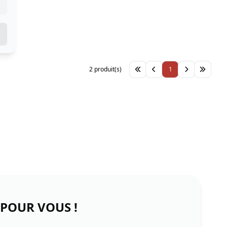
2 produit(s)
1
 POUR VOUS !