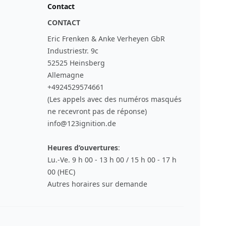
Contact
CONTACT
Eric Frenken & Anke Verheyen GbR
Industriestr. 9c
52525 Heinsberg
Allemagne
+4924529574661
(Les appels avec des numéros masqués
ne recevront pas de réponse)
info@123ignition.de
Heures d‘ouvertures
:
Lu.-Ve. 9 h 00 - 13 h 00 / 15 h 00 - 17 h
00 (HEC)
Autres horaires sur demande