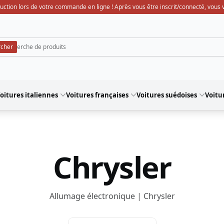
uction lors de votre commande en ligne ! Après vous être inscrit/connecté, vous ve
oitures italiennes
Voitures françaises
Voitures suédoises
Voitu
Chrysler
Allumage électronique | Chrysler