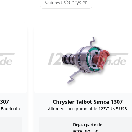
Chrysler
Voitures US
1307
Chrysler Talbot Simca 1307
Bluetooth
Allumeur programmable 123\TUNE USB
instock
Déjà à partir de
575,10
€