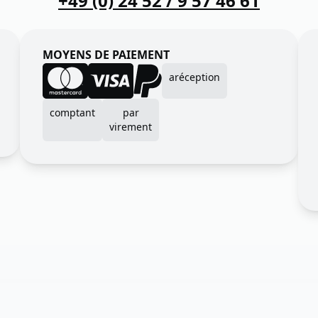
+49 (0) 24 52 / 9 57 46 61
MOYENS DE PAIEMENT
aréception
comptant
par
virement