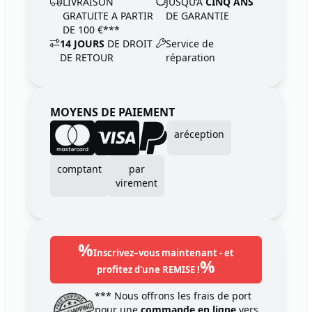
LIVRAISON
JUSQU‘A
CINQ ANS
GRATUITE A PARTIR
DE GARANTIE
DE 100 €***
14 JOURS
DE DROIT
Service de
DE RETOUR
réparation
MOYENS DE PAIEMENT
aréception
comptant
par
virement
%
Inscrivez–vous maintenant - et
%
profitez d'une REMISE !
*** Nous offrons les frais de port
pour une
commande en ligne
vers