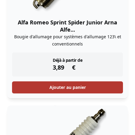
Alfa Romeo Sprint Spider Junior Arna
Alfe...
Bougie d'allumage pour systèmes d'allumage 123\ et
conventionnels
instock
Déjà à partir de
3,89
€
Ajouter au panier