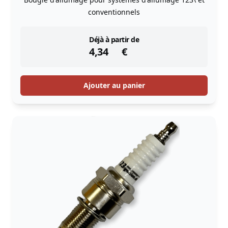
conventionnels
instock
Déjà à partir de
4,34
€
Ajouter au panier