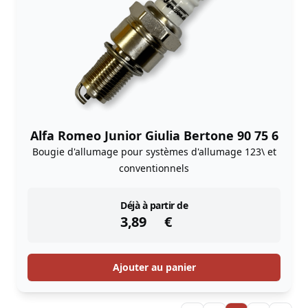
Alfa Romeo Junior Giulia Bertone 90 75 6
Bougie d'allumage pour systèmes d'allumage 123\ et
conventionnels
instock
Déjà à partir de
3,89
€
Ajouter au panier