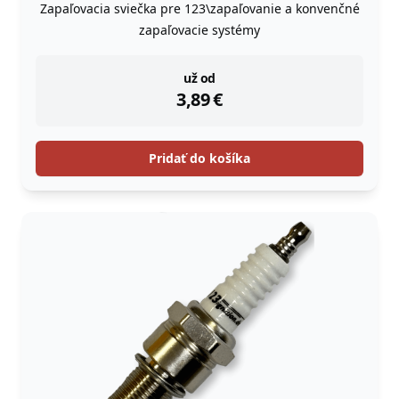
Zapaľovacia sviečka pre 123\zapaľovanie a konvenčné
zapaľovacie systémy
instock
už od
3,89
€
Pridať do košíka