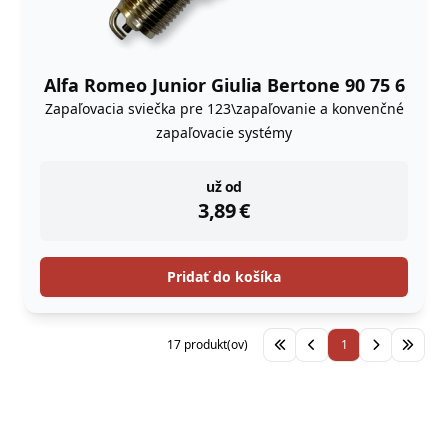
Alfa Romeo Junior Giulia Bertone 90 75 6
Zapaľovacia sviečka pre 123\zapaľovanie a konvenčné
zapaľovacie systémy
instock
už od
3,89
€
Pridať do košíka
17 produkt(ov)
1