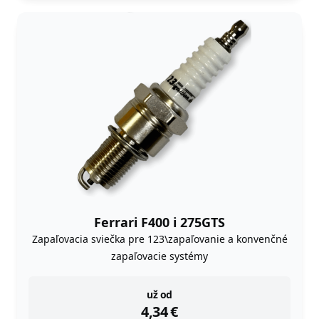
Ferrari F400 i 275GTS
Zapaľovacia sviečka pre 123\zapaľovanie a konvenčné
zapaľovacie systémy
instock
už od
4,34
€