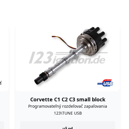
Corvette C1 C2 C3 small block
Programovateľný rozdeľovač zapaľovania
123\TUNE USB
už od