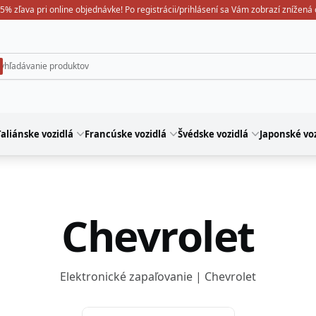
5% zľava pri online objednávke! Po registrácii/prihlásení sa Vám zobrazí znížená
aliánske vozidlá
Francúske vozidlá
Švédske vozidlá
Japonské voz
Chevrolet
Elektronické zapaľovanie | Chevrolet