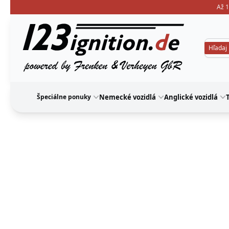
Až 1
123ignition
Špeciálne ponuky
Nemecké vozidlá
Anglické vozidlá
T