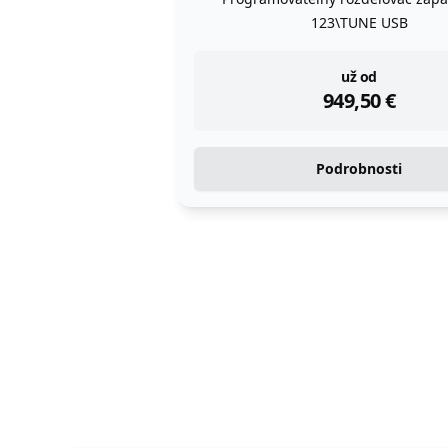
123\TUNE USB
instock
už od
949,50
€
Podrobnosti