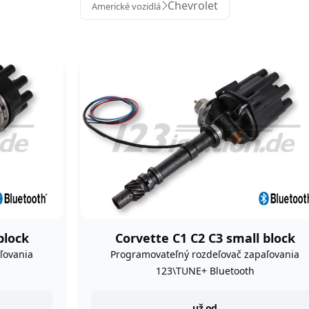
Chevrolet
Americké vozidlá
block
Corvette C1 C2 C3 small block
ľovania
Programovateľný rozdeľovač zapaľovania
123\TUNE+ Bluetooth
už od