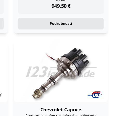
instock
949,50
€
Podrobnosti
Chevrolet Caprice
Programovateľný rozdeľovač zapaľovania