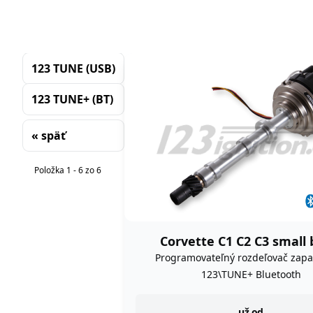
123 TUNE (USB)
123 TUNE+ (BT)
« späť
Triedenie
Položka 1 - 6 zo 6
Corvette C1 C2 C3 small 
Programovateľný rozdeľovač zapa
123\TUNE+ Bluetooth
už od