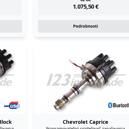
instock
1.075,50
€
Podrobnosti
Block
Chevrolet Caprice
ľovania
Programovateľný rozdeľovač zapaľovania