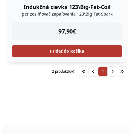
Indukčná cievka 123\Big-Fat-Coil
per zosilňovač zapaľovania 123\Big-Fat-Spark
instock
97,90
€
Pridať do košíka
2 produkt(ov)
1