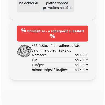
na dobierku
platba vopred
prevodom na účet
%
Prihlásiť sa - a zabezpečiť si RABAT!
%
*** Poštovné uhradíme za Vás
za
online objednávky
do
Nemecka:
od 100 €
EU:
od 200 €
Európy:
od 300 €
mimoeurópské krajiny:
od 500 €
Footer
123ignition.de