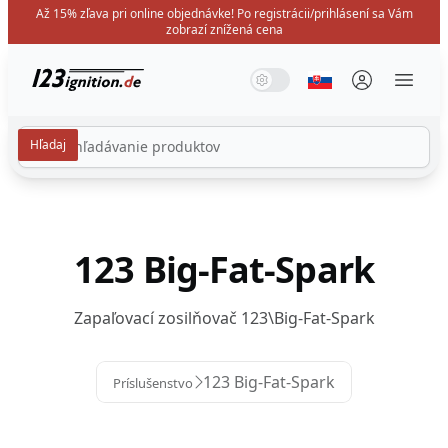
Až 15% zľava pri online objednávke! Po registrácii/prihlásení sa Vám
zobrazí znížená cena
123ignition.de
Systémový režim
Tmavý režim
Svetelný režim
Vyberte jazyk
Menü 
123 Big-Fat-Spark
Zapaľovací zosilňovač 123\Big-Fat-Spark
123 Big-Fat-Spark
Príslušenstvo