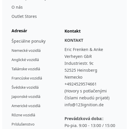
O nás
Outlet Stores
Adresár
Kontakt
KONTAKT
Špeciálne ponuky
Eric Frenken & Anke
Nemecké vozidlá
Verheyen GbR
Anglické vozidlá
Industriestr. 9c
Taliánske vozidlá
52525 Heinsberg
Nemecko
Francúske vozidlá
+4924529574661
Švédske vozidlá
(Hovory s potlačenými
Japonské vozidlá
číslami nebudú prijaté)
info@123ignition.de
Americké vozidlá
Rôzne vozidlá
Prevádzková doba:
:
Príslušenstvo
Po-pia. 9:00 - 13:00 / 15:00