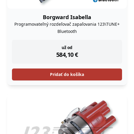
Borgward Isabella
Programovateľný rozdeľovač zapaľovania 123\TUNE+
Bluetooth
instock
už od
584,10
€
Pridať do košíka