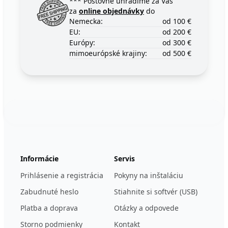
*** Poštovné uhradíme za Vás
za
online objednávky
do
Nemecka:
od 100 €
EU:
od 200 €
Európy:
od 300 €
mimoeurópské krajiny:
od 500 €
Footer
123ignition.de
Informácie
Servis
Prihlásenie a registrácia
Pokyny na inštaláciu
Zabudnuté heslo
Stiahnite si softvér (USB)
Platba a doprava
Otázky a odpovede
Storno podmienky
Kontakt