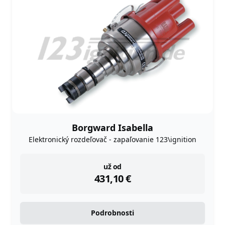
Borgward Isabella
Elektronický rozdeľovač - zapaľovanie 123\ignition
instock
už od
431,10
€
Podrobnosti