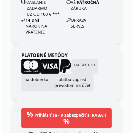
ZASLANIE
AŽ
PÄŤROČNÁ
ZADARMO
ZÁRUKA
UŽ OD 100 € ***
14 DNÍ
OPRAVA
NÁROK NA
SERVIS
VRÁTENIE
PLATOBNÉ METÓDY
na faktúru
na dobierku
platba vopred
prevodom na účet
%
Prihlásiť sa - a zabezpečiť si RABAT!
%