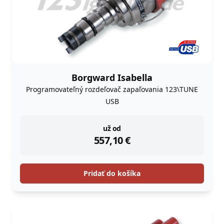
Borgward Isabella
Programovateľný rozdeľovač zapaľovania 123\TUNE
USB
instock
už od
557,10
€
Pridať do košíka