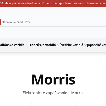
5% zľava pri online objednávke! Po registrácii/prihlásení sa Vám zobrazí znížená
aliánske vozidlá
Francúske vozidlá
Švédske vozidlá
Japonské voz
Morris
Elektronické zapaľovanie | Morris