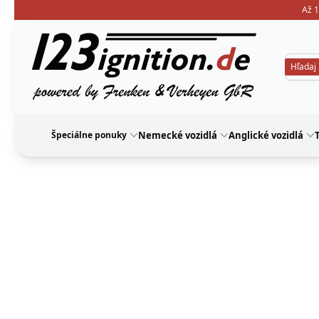
Až 1
123ignition
Špeciálne ponuky
Nemecké vozidlá
Anglické vozidlá
T