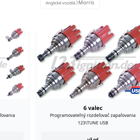
Morris
Anglické vozidlá
6 valec
ľovania
Programovateľný rozdeľovač zapaľovania
123\TUNE USB
už od