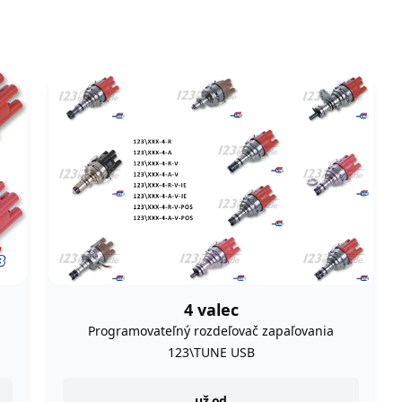
4 valec
Programovateľný rozdeľovač zapaľovania
123\TUNE USB
už od