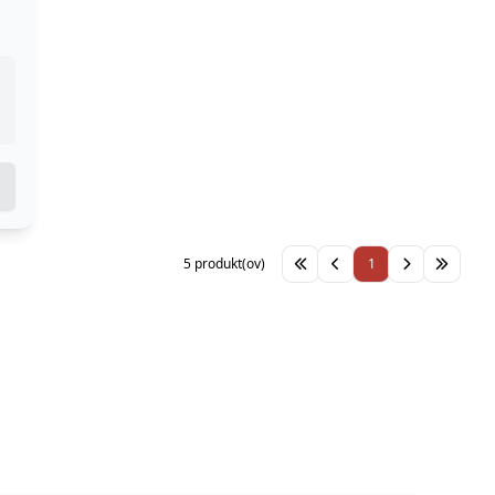
5 produkt(ov)
1