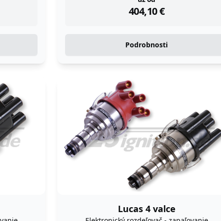
instock
404,10
€
Podrobnosti
Lucas 4 valce
ovanie
Elektronický rozdeľovač - zapaľovanie