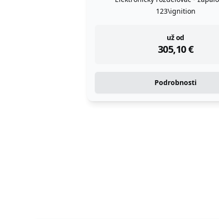
123\ignition
instock
už od
305,10
€
Podrobnosti