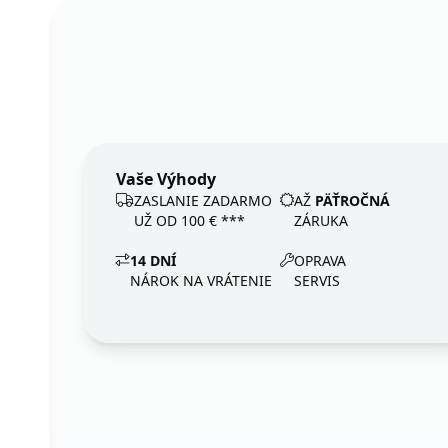
Vaše Výhody
ZASLANIE ZADARMO
AŽ
PÄŤROČNÁ
UŽ OD 100 € ***
ZÁRUKA
14 DNÍ
OPRAVA
NÁROK NA VRÁTENIE
SERVIS
Footer