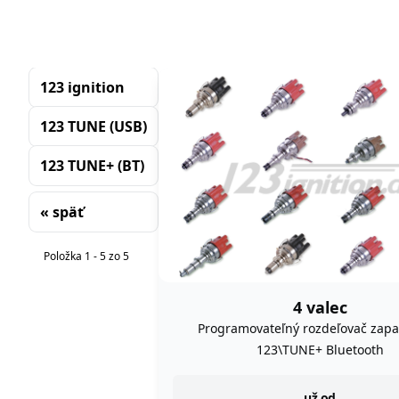
123 ignition
123 TUNE (USB)
123 TUNE+ (BT)
« späť
Triedenie
Položka 1 - 5 zo 5
4 valec
Programovateľný rozdeľovač zapa
123\TUNE+ Bluetooth
už od