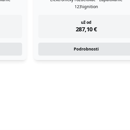
123\ignition
instock
už od
287,10
€
Podrobnosti