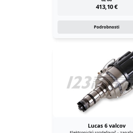
instock
413,10
€
Podrobnosti
Lucas 6 valcov
Elektronický rozdeľovač - zapaľ