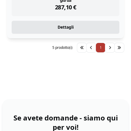
instock
già da
287,10
€
Dettagli
5 prodotto(i)
1
Se avete domande - siamo qui
per voi!