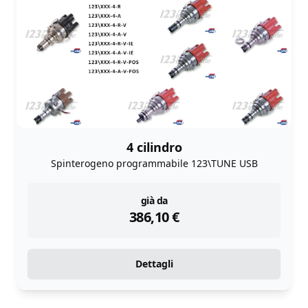
4 cilindro
Spinterogeno programmabile 123\TUNE USB
instock
già da
386,10
€
Dettagli