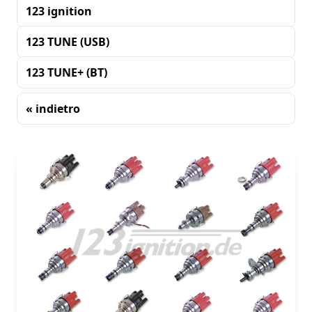
123 ignition
123 TUNE (USB)
123 TUNE+ (BT)
« indietro
Ordinamento