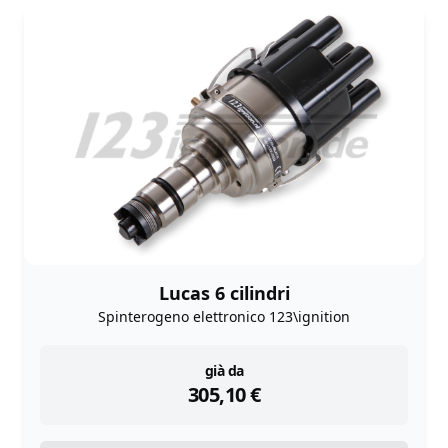
Lucas 6 cilindri
Spinterogeno elettronico 123\ignition
instock
già da
305,10
€