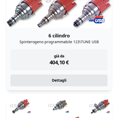
6 cilindro
Spinterogeno programmabile 123\TUNE USB
instock
già da
404,10
€
Dettagli