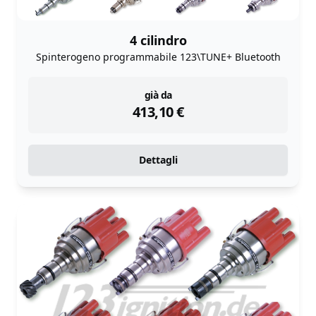
4 cilindro
Spinterogeno programmabile 123\TUNE+ Bluetooth
instock
già da
413,10
€
Dettagli