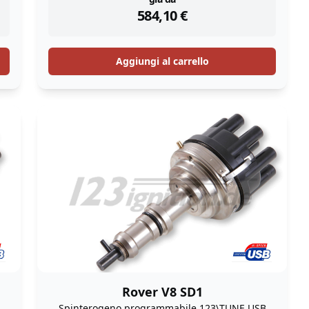
instock
584,10
€
Aggiungi al carrello
Rover V8 SD1
Spinterogeno programmabile 123\TUNE USB