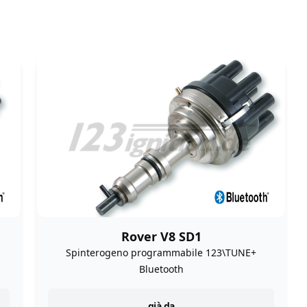
Rover V8 SD1
Spinterogeno programmabile 123\TUNE+
Bluetooth
già da