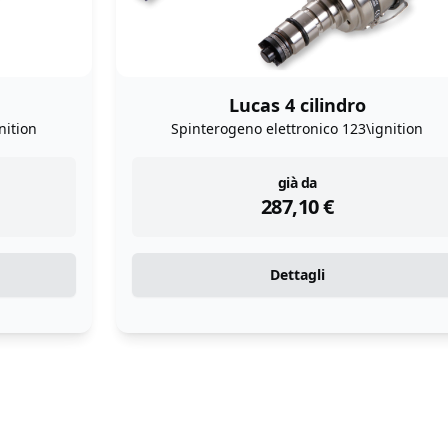
Lucas 4 cilindro
nition
Spinterogeno elettronico 123\ignition
instock
già da
287,10
€
Dettagli