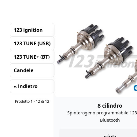
123 ignition
123 TUNE (USB)
123 TUNE+ (BT)
Candele
« indietro
Ordinamento
Prodotto 1 - 12 di 12
8 cilindro
Spinterogeno programmabile 12
Bluetooth
già da