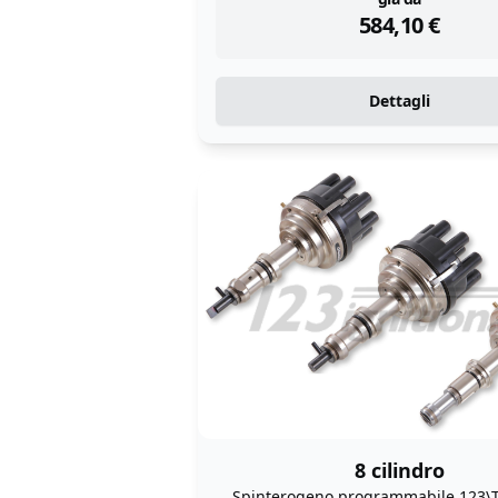
instock
584,10
€
Dettagli
8 cilindro
Spinterogeno programmabile 123\