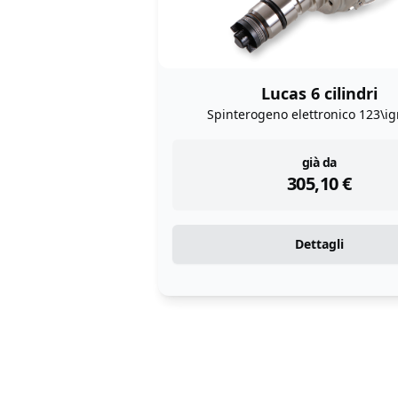
Lucas 6 cilindri
Spinterogeno elettronico 123\ig
instock
già da
305,10
€
Dettagli