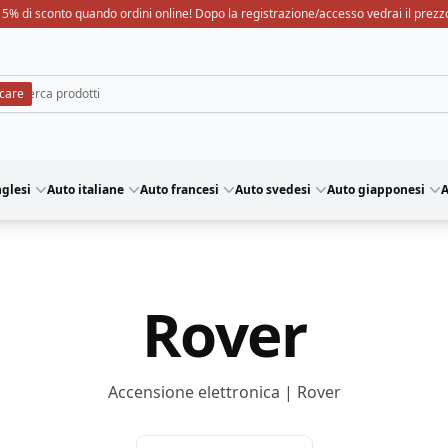
15% di sconto quando ordini online! Dopo la registrazione/accesso vedrai il prezz
nglesi
Auto italiane
Auto francesi
Auto svedesi
Auto giapponesi
A
Rover
Accensione elettronica | Rover