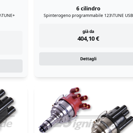
6 cilindro
3\TUNE+
Spinterogeno programmabile 123\TUNE USB
instock
già da
404,10
€
Dettagli