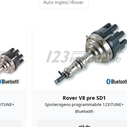
Auto inglesi
Rover
Rover V8 pre SD1
3\TUNE+
Spinterogeno programmabile 123\TUNE+
Bluetooth
già da