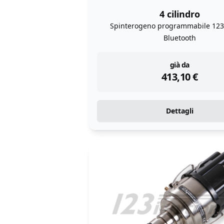
4 cilindro
Spinterogeno programmabile 12
Bluetooth
instock
già da
413,10
€
Dettagli