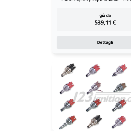
instock
già da
539,11
€
Dettagli