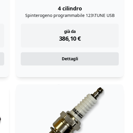
4 cilindro
Spinterogeno programmabile 123\TUNE USB
instock
già da
386,10
€
Dettagli