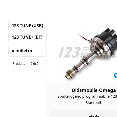
123 TUNE (USB)
123 TUNE+ (BT)
« indietro
Ordinamento
Prodotto 1 - 2 di 2
Oldsmobile Omega
Spinterogeno programmabile 12
Bluetooth
già da