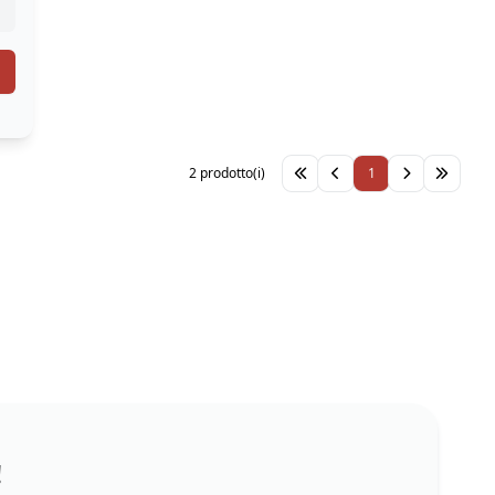
2 prodotto(i)
1
!