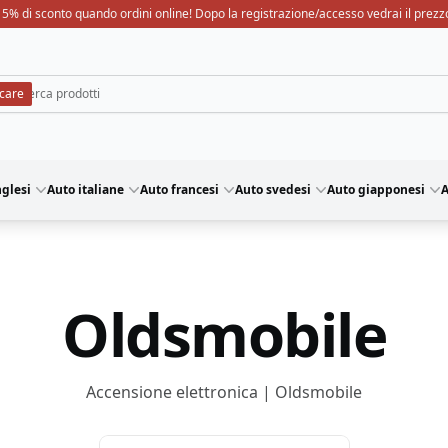
15% di sconto quando ordini online! Dopo la registrazione/accesso vedrai il prezz
nglesi
Auto italiane
Auto francesi
Auto svedesi
Auto giapponesi
A
Oldsmobile
Accensione elettronica | Oldsmobile