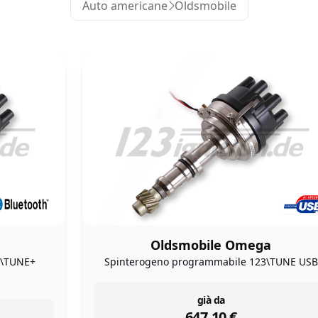
Auto americane
Oldsmobile
Oldsmobile Omega
3\TUNE+
Spinterogeno programmabile 123\TUNE USB
instock
già da
647,10
€