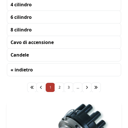
4 cilindro
6 cilindro
8 cilindro
Cavo di accensione
Candele
« indietro
Ordinamento
1
2
3
...