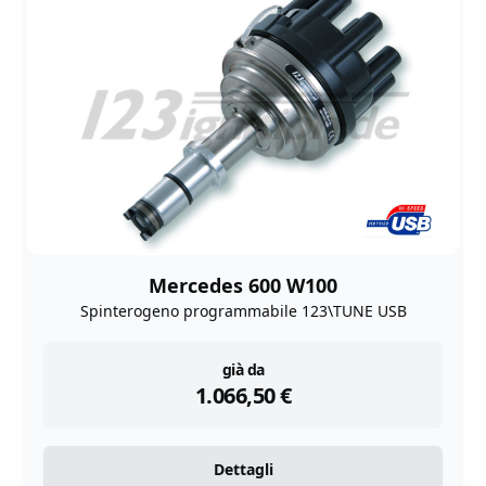
Mercedes 600 W100
Spinterogeno programmabile 123\TUNE USB
instock
già da
1.066,50
€
Dettagli