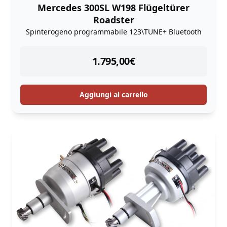
Mercedes 300SL W198 Flügeltürer
Roadster
Spinterogeno programmabile 123\TUNE+ Bluetooth
instock
1.795,00
€
Aggiungi al carrello