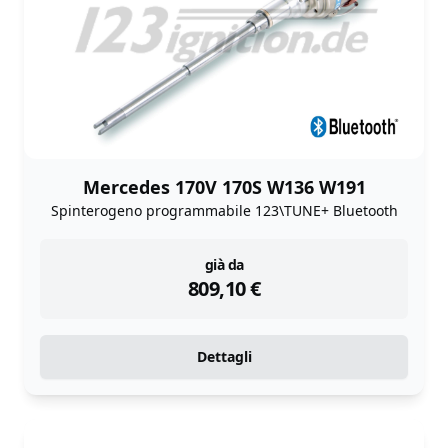
Mercedes 170V 170S W136 W191
Spinterogeno programmabile 123\TUNE+ Bluetooth
instock
già da
809,10
€
Dettagli