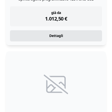
instock
già da
1.012,50
€
Dettagli