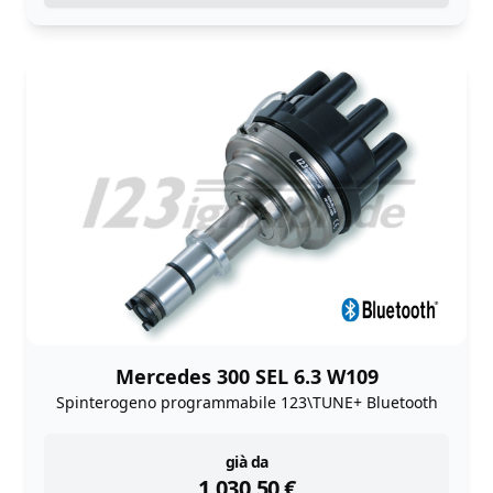
Mercedes 300 SEL 6.3 W109
Spinterogeno programmabile 123\TUNE+ Bluetooth
instock
già da
1.030,50
€