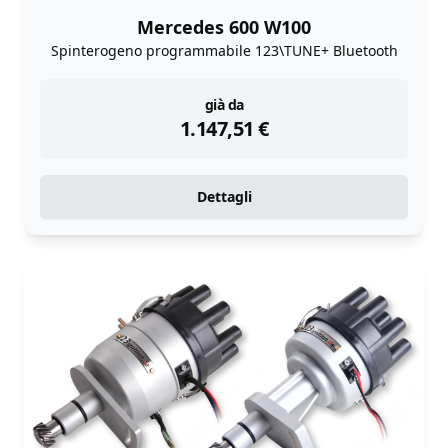
Mercedes 600 W100
Spinterogeno programmabile 123\TUNE+ Bluetooth
instock
già da
1.147,51
€
Dettagli