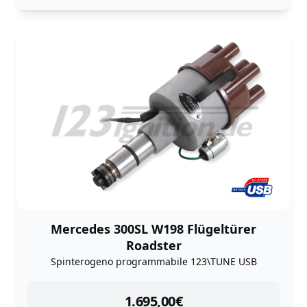
Mercedes 300SL W198 Flügeltürer
Roadster
Spinterogeno programmabile 123\TUNE USB
instock
1.695,00
€