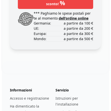
%
sconto!
*** Paghiamo le spese postali per
te al momento
dell'ordine online
Germania:
a partire da 100 €
UE:
a partire da 200 €
Europa:
a partire da 300 €
Mondo:
a partire da 500 €
Footer
123ignition.de
Informazioni
Servizio
Accesso e registrazione
Istruzioni per
l'installazione
Ha dimenticato la