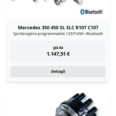
Mercedes 350 450 SL SLC R107 C107
Spinterogeno programmabile 123\TUNE+ Bluetooth
instock
già da
1.147,51
€
Dettagli