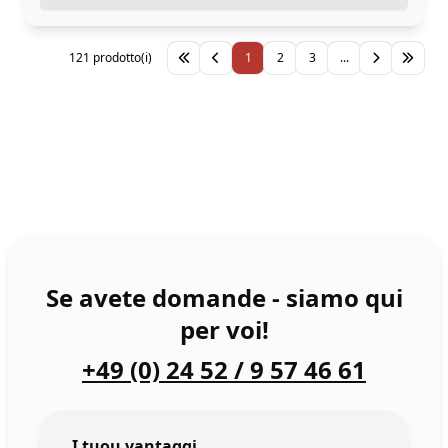
121 prodotto(i)
1
2
3
...
Se avete domande - siamo qui
per voi!
+49 (0) 24 52 / 9 57 46 61
I tuou vantaggi