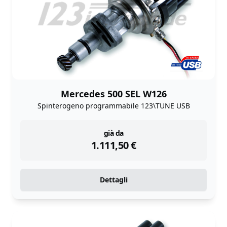
Mercedes 500 SEL W126
Spinterogeno programmabile 123\TUNE USB
instock
già da
1.111,50
€
Dettagli