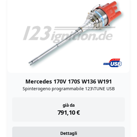
Mercedes 170V 170S W136 W191
Spinterogeno programmabile 123\TUNE USB
instock
già da
791,10
€
Dettagli