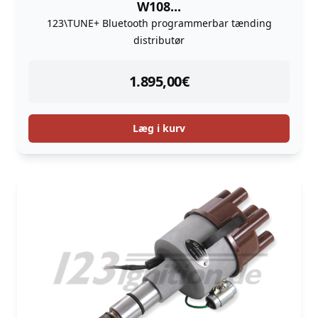
W108...
123\TUNE+ Bluetooth programmerbar tænding
distributør
instock
1.895,00
€
Læg i kurv