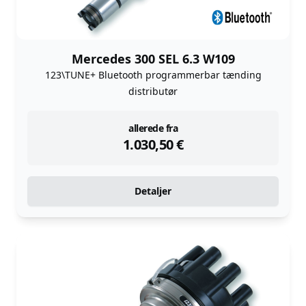
Mercedes 300 SEL 6.3 W109
123\TUNE+ Bluetooth programmerbar tænding
distributør
instock
allerede fra
1.030,50
€
Detaljer