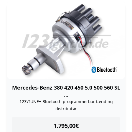
Mercedes-Benz 380 420 450 5.0 500 560 SL
...
123\TUNE+ Bluetooth programmerbar tænding
distributør
instock
1.795,00
€