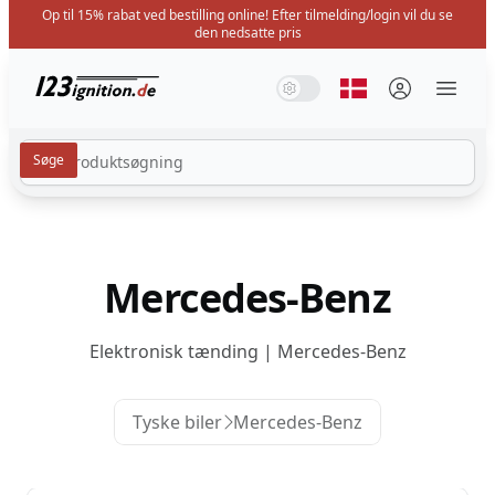
Op til 15% rabat ved bestilling online! Efter tilmelding/login vil du se
den nedsatte pris
123ignition.de
Systemtilstand
Mørk tilstand
Lys tilstand
Vælg sprog
Menü 
Mercedes-Benz
Elektronisk tænding | Mercedes-Benz
Tyske biler
Mercedes-Benz