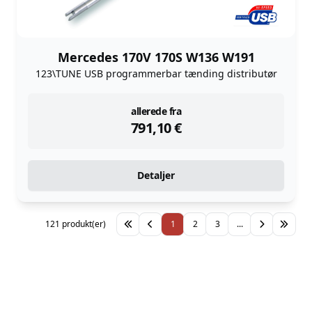
Mercedes 170V 170S W136 W191
123\TUNE USB programmerbar tænding distributør
instock
allerede fra
791,10
€
Detaljer
121 produkt(er)
1
2
3
...