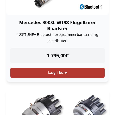
Mercedes 300SL W198 Flügeltürer
Roadster
123\TUNE+ Bluetooth programmerbar tænding
distributør
instock
1.795,00
€
Læg i kurv