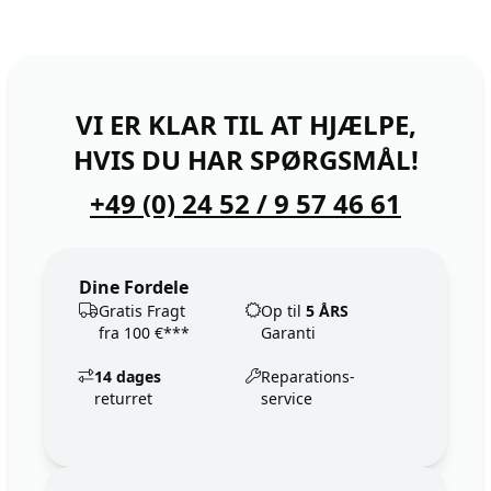
VI ER KLAR TIL AT HJÆLPE,
HVIS DU HAR SPØRGSMÅL!
+49 (0) 24 52 / 9 57 46 61
Dine Fordele
Gratis Fragt
Op til
5 ÅRS
fra 100 €***
Garanti
14 dages
Reparations-
returret
service