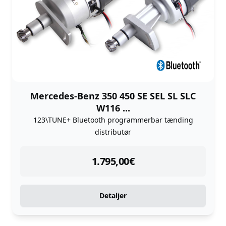
Mercedes-Benz 350 450 SE SEL SL SLC
W116 ...
123\TUNE+ Bluetooth programmerbar tænding
distributør
instock
1.795,00
€
Detaljer