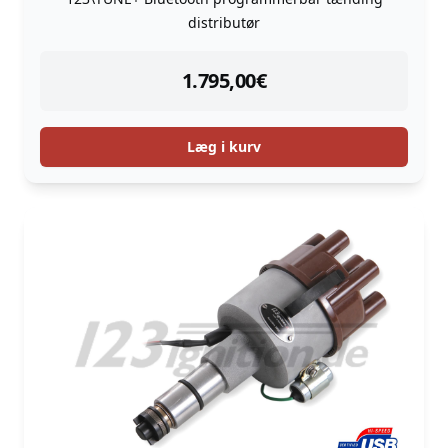
distributør
instock
1.795,00
€
Læg i kurv