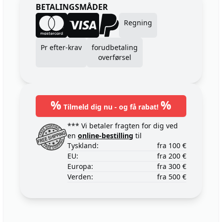
BETALINGSMÅDER
Regning
Pr efter-krav
forudbetaling
overførsel
%
%
Tilmeld dig nu - og få rabat!
*** Vi betaler fragten for dig ved
en
online-bestilling
til
Tyskland:
fra 100 €
EU:
fra 200 €
Europa:
fra 300 €
Verden:
fra 500 €