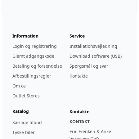
Footer
123ignition.de
Information
Service
Login og registrering
Installationsvejledning
Glemt adgangskode
Download software (USB)
Betaling og forsendelse
Spørgsmål og svar
Afbestillingsregler
Kontakte
Om os
Outlet Stores
Katalog
Kontakte
KONTAKT
Særlige tilbud
Eric Frenken & Anke
Tyske biler
Verheyen GbR