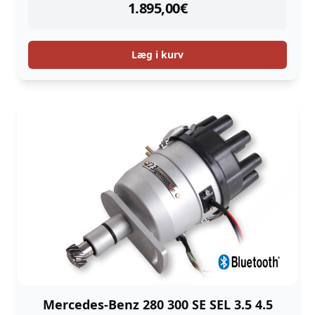
instock
1.895,00
€
Læg i kurv
Mercedes-Benz 280 300 SE SEL 3.5 4.5