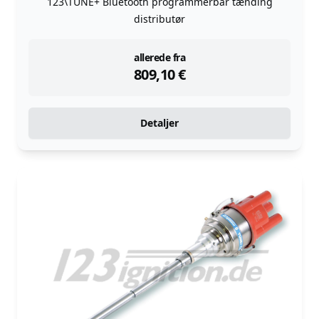
123\TUNE+ Bluetooth programmerbar tænding
distributør
instock
allerede fra
809,10
€
Detaljer