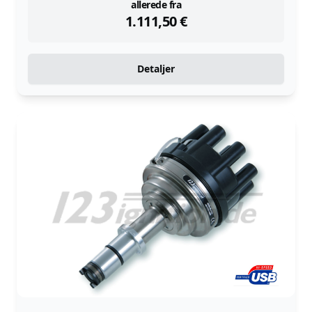
instock
allerede fra
1.111,50
€
Detaljer