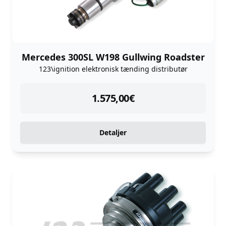
Mercedes 300SL W198 Gullwing Roadster
123\ignition elektronisk tænding distributør
instock
1.575,00
€
Detaljer