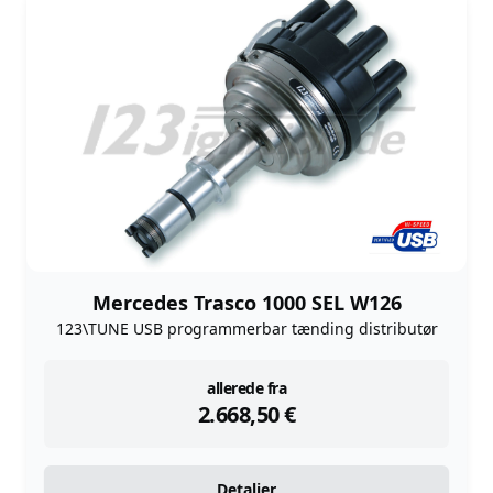
Mercedes Trasco 1000 SEL W126
123\TUNE USB programmerbar tænding distributør
instock
allerede fra
2.668,50
€
Detaljer