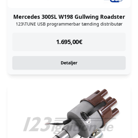
Mercedes 300SL W198 Gullwing Roadster
123\TUNE USB programmerbar tænding distributør
instock
1.695,00
€
Detaljer