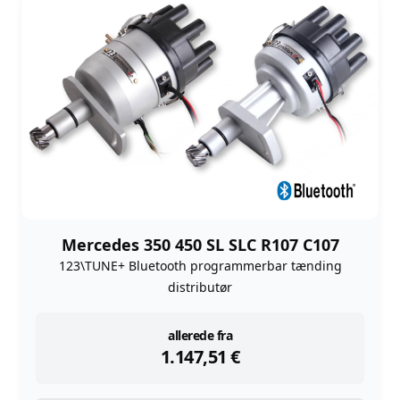
Mercedes 350 450 SL SLC R107 C107
123\TUNE+ Bluetooth programmerbar tænding
distributør
instock
allerede fra
1.147,51
€