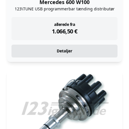
Mercedes 600 W100
123\TUNE USB programmerbar tænding distributør
instock
allerede fra
1.066,50
€
Detaljer