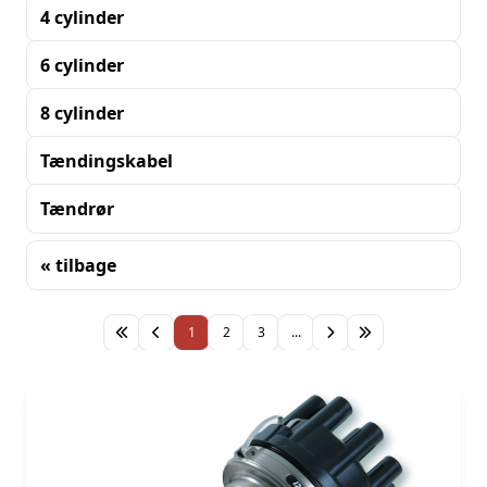
4 cylinder
6 cylinder
8 cylinder
Tændingskabel
Tændrør
« tilbage
Sortering
1
2
3
...