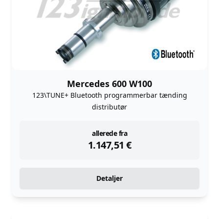
Mercedes 600 W100
123\TUNE+ Bluetooth programmerbar tænding
distributør
instock
allerede fra
1.147,51
€
Detaljer