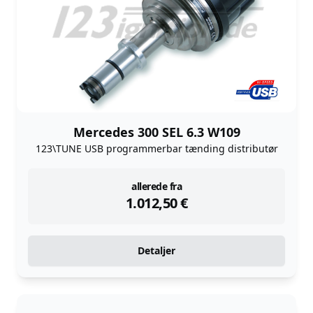
Mercedes 300 SEL 6.3 W109
123\TUNE USB programmerbar tænding distributør
instock
allerede fra
1.012,50
€
Detaljer