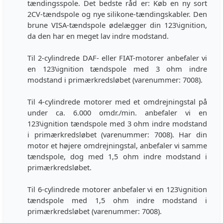
tændingsspole. Det bedste råd er: Køb en ny sort
2CV-tændspole og nye silikone-tændingskabler. Den
brune VISA-tændspole ødelægger din 123\ignition,
da den har en meget lav indre modstand.
Til 2-cylindrede DAF- eller FIAT-motorer anbefaler vi
en 123\ignition tændspole med 3 ohm indre
modstand i primærkredsløbet (varenummer: 7008).
Til 4-cylindrede motorer med et omdrejningstal på
under ca. 6.000 omdr./min. anbefaler vi en
123\ignition tændspole med 3 ohm indre modstand
i primærkredsløbet (varenummer: 7008). Har din
motor et højere omdrejningstal, anbefaler vi samme
tændspole, dog med 1,5 ohm indre modstand i
primærkredsløbet.
Til 6-cylindrede motorer anbefaler vi en 123\ignition
tændspole med 1,5 ohm indre modstand i
primærkredsløbet (varenummer: 7008).