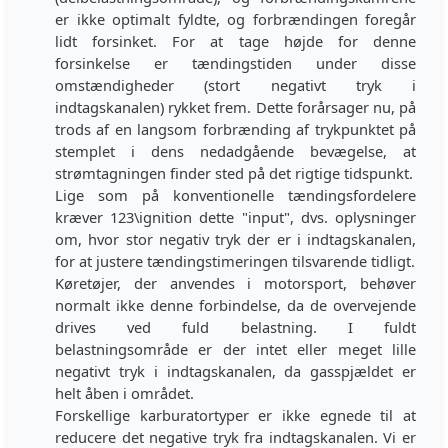
er ikke optimalt fyldte, og forbrændingen foregår
lidt forsinket. For at tage højde for denne
forsinkelse er tændingstiden under disse
omstændigheder (stort negativt tryk i
indtagskanalen) rykket frem. Dette forårsager nu, på
trods af en langsom forbrænding af trykpunktet på
stemplet i dens nedadgående bevægelse, at
strømtagningen finder sted på det rigtige tidspunkt.
Lige som på konventionelle tændingsfordelere
kræver 123\ignition dette "input", dvs. oplysninger
om, hvor stor negativ tryk der er i indtagskanalen,
for at justere tændingstimeringen tilsvarende tidligt.
Køretøjer, der anvendes i motorsport, behøver
normalt ikke denne forbindelse, da de overvejende
drives ved fuld belastning. I fuldt
belastningsområde er der intet eller meget lille
negativt tryk i indtagskanalen, da gasspjældet er
helt åben i området.
Forskellige karburatortyper er ikke egnede til at
reducere det negative tryk fra indtagskanalen. Vi er