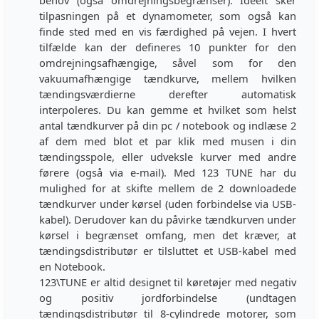
behov (også omdrejningsbegrænser). Ideelt sker
tilpasningen på et dynamometer, som også kan
finde sted med en vis færdighed på vejen. I hvert
tilfælde kan der defineres 10 punkter for den
omdrejningsafhængige, såvel som for den
vakuumafhængige tændkurve, mellem hvilken
tændingsværdierne derefter automatisk
interpoleres. Du kan gemme et hvilket som helst
antal tændkurver på din pc / notebook og indlæse 2
af dem med blot et par klik med musen i din
tændingsspole, eller udveksle kurver med andre
førere (også via e-mail). Med 123 TUNE har du
mulighed for at skifte mellem de 2 downloadede
tændkurver under kørsel (uden forbindelse via USB-
kabel). Derudover kan du påvirke tændkurven under
kørsel i begrænset omfang, men det kræver, at
tændingsdistributør er tilsluttet et USB-kabel med
en Notebook.
123\TUNE er altid designet til køretøjer med negativ
og positiv jordforbindelse (undtagen
tændingsdistributør til 8-cylindrede motorer, som