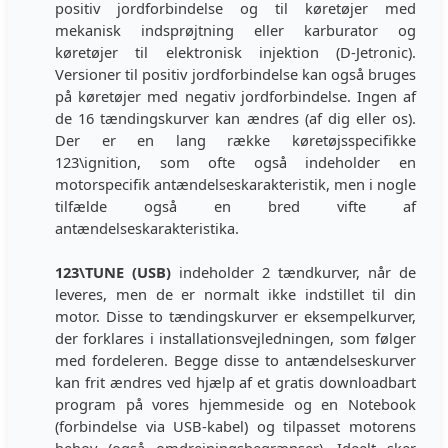
positiv jordforbindelse og til køretøjer med
mekanisk indsprøjtning eller karburator og
køretøjer til elektronisk injektion (D-Jetronic).
Versioner til positiv jordforbindelse kan også bruges
på køretøjer med negativ jordforbindelse. Ingen af
de 16 tændingskurver kan ændres (af dig eller os).
Der er en lang række køretøjsspecifikke
123\ignition, som ofte også indeholder en
motorspecifik antændelseskarakteristik, men i nogle
tilfælde også en bred vifte af
antændelseskarakteristika.
123\TUNE (USB)
indeholder 2 tændkurver, når de
leveres, men de er normalt ikke indstillet til din
motor. Disse to tændingskurver er eksempelkurver,
der forklares i installationsvejledningen, som følger
med fordeleren. Begge disse to antændelseskurver
kan frit ændres ved hjælp af et gratis downloadbart
program på vores hjemmeside og en Notebook
(forbindelse via USB-kabel) og tilpasset motorens