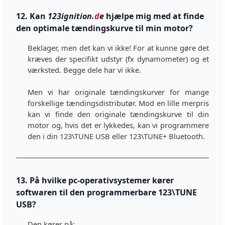
12. Kan
123ignition.
d
e
hjælpe mig med at finde
den optimale tændingskurve til min motor?
Beklager, men det kan vi ikke! For at kunne gøre det
kræves der specifikt udstyr (fx dynamometer) og et
værksted. Begge dele har vi ikke.
Men vi har originale tændingskurver for mange
forskellige tændingsdistributør. Mod en lille merpris
kan vi finde den originale tændingskurve til din
motor og, hvis det er lykkedes, kan vi programmere
den i din 123\TUNE USB eller 123\TUNE+ Bluetooth.
13. På hvilke pc-operativsystemer kører
softwaren til den programmerbare 123\TUNE
USB?
Den kører på: