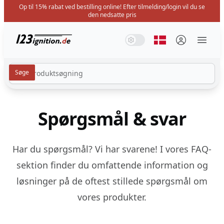
Op til 15% rabat ved bestilling online! Efter tilmelding/login vil du se
den nedsatte pris
123ignition.de
Systemtilstand
Mørk tilstand
Lys tilstand
Vælg sprog
Menü 
Spørgsmål & svar
Har du spørgsmål? Vi har svarene! I vores FAQ-
sektion finder du omfattende information og
løsninger på de oftest stillede spørgsmål om
vores produkter.