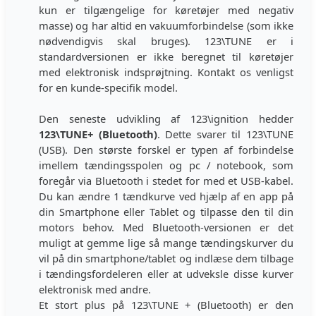
kun er tilgængelige for køretøjer med negativ
masse) og har altid en vakuumforbindelse (som ikke
nødvendigvis skal bruges). 123\TUNE er i
standardversionen er ikke beregnet til køretøjer
med elektronisk indsprøjtning. Kontakt os venligst
for en kunde-specifik model.
Den seneste udvikling af 123\ignition hedder
123\TUNE+ (Bluetooth)
. Dette svarer til 123\TUNE
(USB). Den største forskel er typen af forbindelse
imellem tændingsspolen og pc / notebook, som
foregår via Bluetooth i stedet for med et USB-kabel.
Du kan ændre 1 tændkurve ved hjælp af en app på
din Smartphone eller Tablet og tilpasse den til din
motors behov. Med Bluetooth-versionen er det
muligt at gemme lige så mange tændingskurver du
vil på din smartphone/tablet og indlæse dem tilbage
i tændingsfordeleren eller at udveksle disse kurver
elektronisk med andre.
Et stort plus på 123\TUNE + (Bluetooth) er den