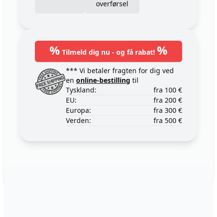
overførsel
%
%
Tilmeld dig nu - og få rabat!
*** Vi betaler fragten for dig ved
en
online-bestilling
til
Tyskland:
fra 100 €
EU:
fra 200 €
Europa:
fra 300 €
Verden:
fra 500 €
Footer
123ignition.de