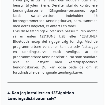
sikker på, at du har valgt den rigtige model med
hensyn til ydermålene. Derefter skal du kontrollere
tændingskurverne. 123\ignition-versionen, også
kaldt switch-version, indeholder 16
forprogrammerede tændingskurver, som, sammen
med deres nøgletal, er anført i en tabel.
Hvis disse tændingskurver ikke passer til din motor,
så er enten 123\TUNE USB eller 123\TUNE+
Bluetooth netop det rigtige valg for dig. Med de
programmerbare versioner kan du selv fastlægge
en tændingskurve. Husk venligst, at de
programmerbare tændingsdistributør som standard
ikke er udstyret med køretøjsspecifikke
tændingskurver. Du kan også bede os om at
forudindstille den originale tændingskurve.
4. Kan jeg installere en 123\ignition
tændingsdistributør selv?