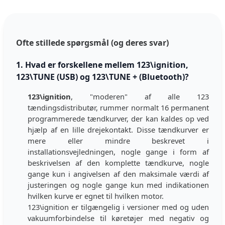
Ofte stillede spørgsmål (og deres svar)
1. Hvad er forskellene mellem 123\ignition,
123\TUNE (USB) og 123\TUNE + (Bluetooth)?
123\ignition
, "moderen" af alle 123
tændingsdistributør, rummer normalt 16 permanent
programmerede tændkurver, der kan kaldes op ved
hjælp af en lille drejekontakt. Disse tændkurver er
mere eller mindre beskrevet i
installationsvejledningen, nogle gange i form af
beskrivelsen af den komplette tændkurve, nogle
gange kun i angivelsen af den maksimale værdi af
justeringen og nogle gange kun med indikationen
hvilken kurve er egnet til hvilken motor.
123\ignition er tilgængelig i versioner med og uden
vakuumforbindelse til køretøjer med negativ og