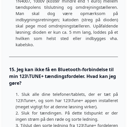
1N4007, 1000V (koster mindre end 1 euro) mellem
tændspolens tilslutning og omdrejningstælleren.
Man skal dog være opmærksom på
indbygningsretningen; katoden (streg på dioden)
skal pege mod omdrejningstælleren. Upåfaldende
løsning; dioden er kun ca. 5 mm lang, loddes på et
hvilken som helst sted eller indbygges vha.
kabelsko.
15. Jeg kan ikke få en Bluetooth-forbindelse til
min 123\TUNE+ tændingsfordeler. Hvad kan jeg
gøre?
1. Sluk alle dine telefoner/tablets, der er tæt på
123\Tune+, og som har 123\Tune+ appen installeret
(meget vigtigt for at denne løsning virker).
2. Sluk for tændingen. På dette tidspunkt er der
ingen strøm på den røde og sorte ledning.
3. Tilslut den sorte ledning fra 123\Tune+ fordeleren