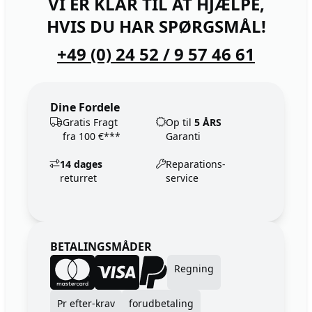
VI ER KLAR TIL AT HJÆLPE,
HVIS DU HAR SPØRGSMÅL!
+49 (0) 24 52 / 9 57 46 61
Dine Fordele
Gratis Fragt
Op til
5 ÅRS
fra 100 €***
Garanti
14 dages
Reparations-
returret
service
BETALINGSMÅDER
Regning
Pr efter-krav
forudbetaling