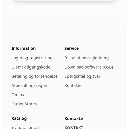
Footer
123ignition.de
Information
Service
Login og registrering
Installationsvejledning
Glemt adgangskode
Download software (USB)
Betaling og forsendelse
Spørgsmål og svar
Afbestillingsregler
Kontakte
Om os
Outlet Stores
Katalog
Kontakte
KONTAKT
Særlige tilbud