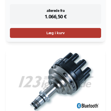
instock
allerede fra
1.066,50
€
Læg i kurv