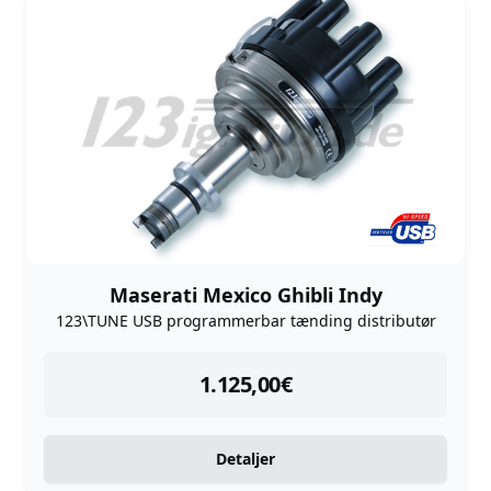
Maserati Mexico Ghibli Indy
123\TUNE USB programmerbar tænding distributør
instock
1.125,00
€
Detaljer