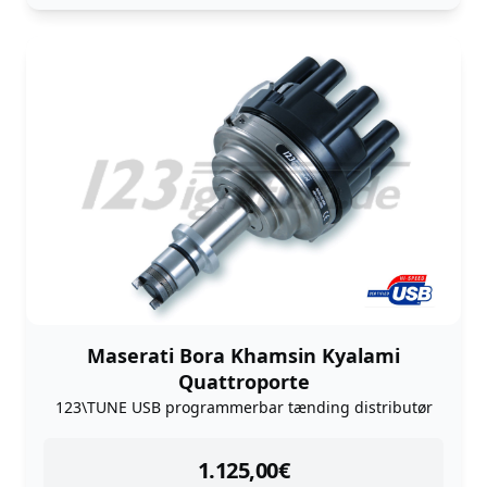
Maserati Bora Khamsin Kyalami
Quattroporte
123\TUNE USB programmerbar tænding distributør
instock
1.125,00
€