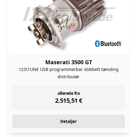
Maserati 3500 GT
123\TUNE USB programmerbar dobbelt tænding
distributør
instock
allerede fra
2.515,51
€
Detaljer