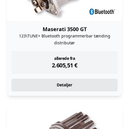
Maserati 3500 GT
123\TUNE+ Bluetooth programmerbar tænding
distributør
instock
allerede fra
2.605,51
€
Detaljer