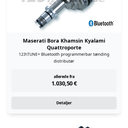
Maserati Bora Khamsin Kyalami
Quattroporte
123\TUNE+ Bluetooth programmerbar tænding
distributør
instock
allerede fra
1.030,50
€
Detaljer