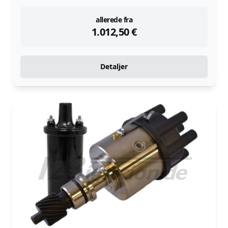
instock
allerede fra
1.012,50
€
Detaljer