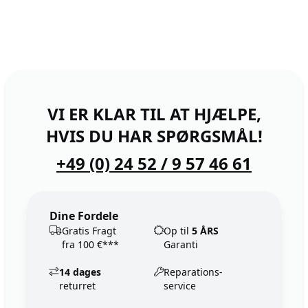
VI ER KLAR TIL AT HJÆLPE,
HVIS DU HAR SPØRGSMÅL!
+49 (0) 24 52 / 9 57 46 61
Dine Fordele
Gratis Fragt
Op til
5 ÅRS
fra 100 €***
Garanti
14 dages
Reparations-
returret
service