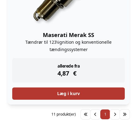
Maserati Merak SS
Tændrør til 123\ignition og konventionelle
tændingssystemer
instock
allerede fra
4,87
€
Læg i kurv
11 produkt(er)
1