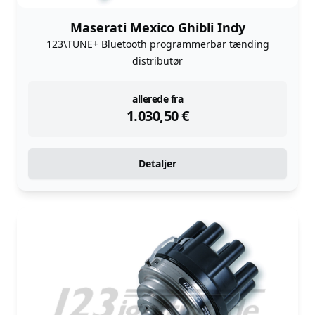
Maserati Mexico Ghibli Indy
123\TUNE+ Bluetooth programmerbar tænding
distributør
instock
allerede fra
1.030,50
€
Detaljer