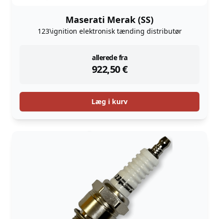
Maserati Merak (SS)
123\ignition elektronisk tænding distributør
instock
allerede fra
922,50
€
Læg i kurv