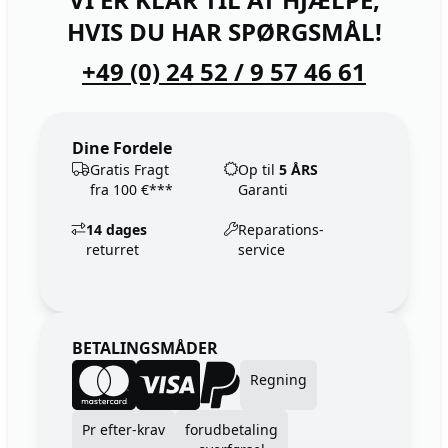
HVIS DU HAR SPØRGSMÅL!
+49 (0) 24 52 / 9 57 46 61
Dine Fordele
Gratis Fragt
Op til
5 ÅRS
fra 100 €***
Garanti
14 dages
Reparations-
returret
service
BETALINGSMÅDER
Regning
Pr efter-krav
forudbetaling