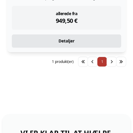
instock
allerede fra
949,50
€
Detaljer
1 produkt(er)
1
VI ER KLAR TIL AT HJÆLPE,