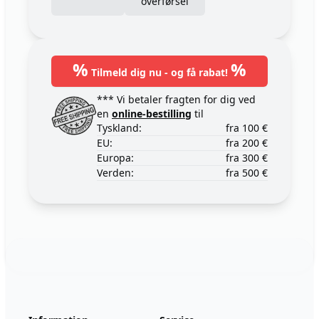
overførsel
%
%
Tilmeld dig nu - og få rabat!
*** Vi betaler fragten for dig ved
en
online-bestilling
til
Tyskland:
fra 100 €
EU:
fra 200 €
Europa:
fra 300 €
Verden:
fra 500 €
Footer
123ignition.de