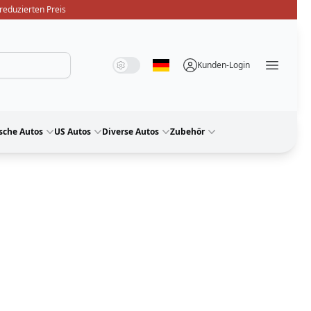
reduzierten Preis
Systemmodus
Dunkelmodus
Lichtmodus
Kunden-Login
Sprache auswählen
Menü ö
sche Autos
US Autos
Diverse Autos
Zubehör