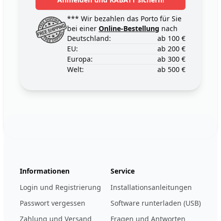
*** Wir bezahlen das Porto für Sie
bei einer
Online-Bestellung
nach
Deutschland:
ab 100 €
EU:
ab 200 €
Europa:
ab 300 €
Welt:
ab 500 €
Footer
123ignition.de
Informationen
Service
Login und Registrierung
Installationsanleitungen
Passwort vergessen
Software runterladen (USB)
Zahlung und Versand
Fragen und Antworten