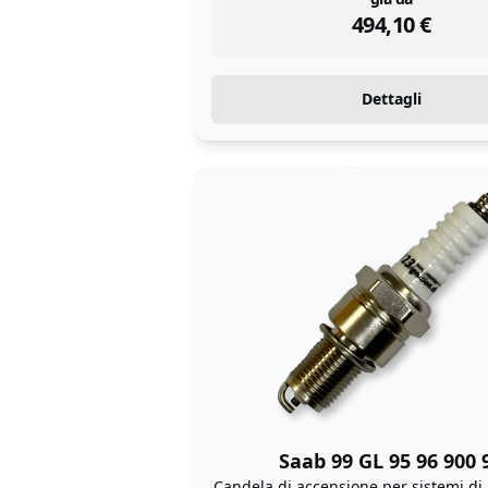
instock
494,10
€
Dettagli
Saab 99 GL 95 96 900 
Candela di accensione per sistemi di