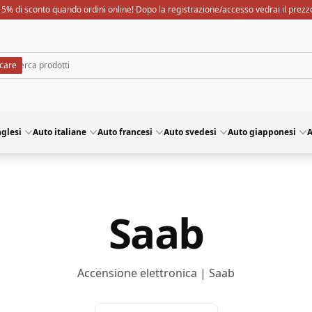
15% di sconto quando ordini online! Dopo la registrazione/accesso vedrai il prezz
nglesi
Auto italiane
Auto francesi
Auto svedesi
Auto giapponesi
A
Saab
Accensione elettronica | Saab