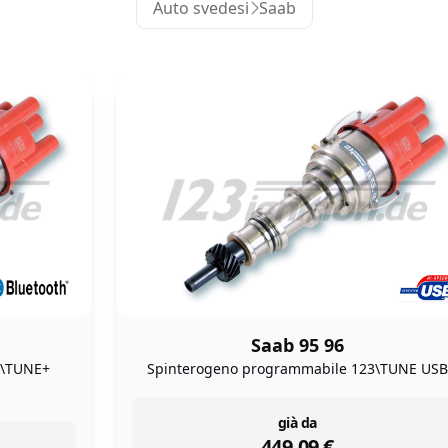
Auto svedesi
Saab
Saab 95 96
3\TUNE+
Spinterogeno programmabile 123\TUNE USB
instock
già da
449,09
€