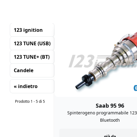
123 ignition
123 TUNE (USB)
123 TUNE+ (BT)
Candele
« indietro
Ordinamento
Prodotto 1 - 5 di 5
Saab 95 96
Spinterogeno programmabile 12
Bluetooth
già da