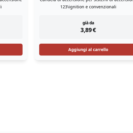
i
123\ignition e convenzionali
instock
già da
3,89
€
Aggiungi al carrello