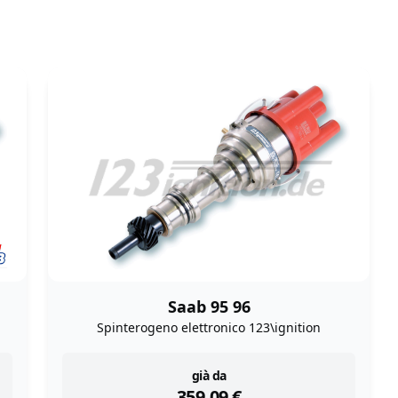
Saab 95 96
Spinterogeno elettronico 123\ignition
instock
già da
359,09
€