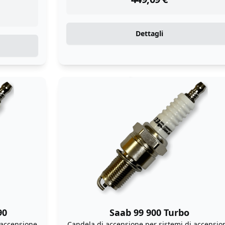
Dettagli
90
Saab 99 900 Turbo
 accensione
Candela di accensione per sistemi di accensio