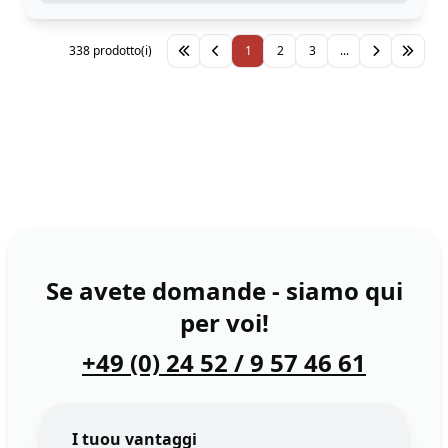
338 prodotto(i)
1
2
3
...
Se avete domande - siamo qui
per voi!
+49 (0) 24 52 / 9 57 46 61
I tuou vantaggi