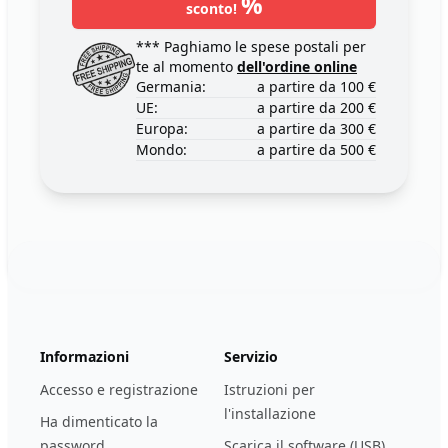
%
sconto!
*** Paghiamo le spese postali per
te al momento
dell'ordine online
Germania:
a partire da 100 €
UE:
a partire da 200 €
Europa:
a partire da 300 €
Mondo:
a partire da 500 €
Footer
123ignition.de
Informazioni
Servizio
Accesso e registrazione
Istruzioni per
l'installazione
Ha dimenticato la
password
Scarica il software (USB)