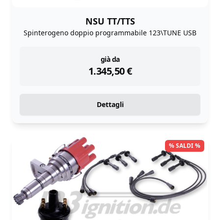
NSU TT/TTS
Spinterogeno doppio programmabile 123\TUNE USB
instock
già da
1.345,50
€
Dettagli
% SALDI %