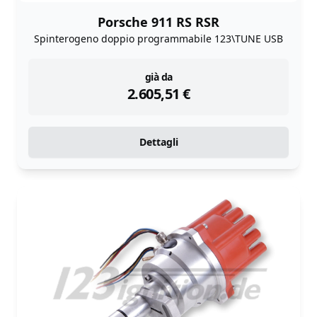
Porsche 911 RS RSR
Spinterogeno doppio programmabile 123\TUNE USB
instock
già da
2.605,51
€
Dettagli