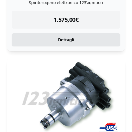
Spinterogeno elettronico 123\ignition
instock
1.575,00
€
Dettagli