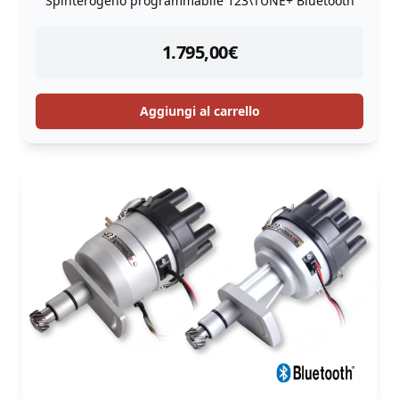
Spinterogeno programmabile 123\TUNE+ Bluetooth
instock
1.795,00
€
Aggiungi al carrello