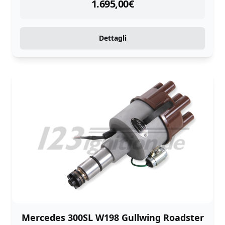
instock
1.695,00
€
Dettagli
Mercedes 300SL W198 Gullwing Roadster