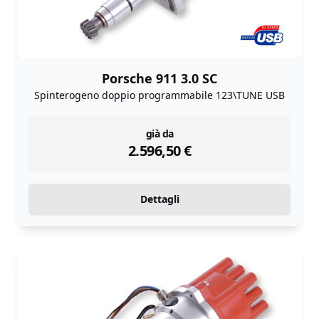
Porsche 911 3.0 SC
Spinterogeno doppio programmabile 123\TUNE USB
instock
già da
2.596,50
€
Dettagli