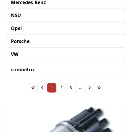
Mercedes-Benz
NSU
Opel
Porsche
VW
« indietro
Ordinamento
1
2
3
...