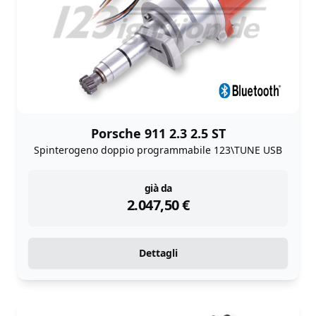
Porsche 911 2.3 2.5 ST
Spinterogeno doppio programmabile 123\TUNE USB
instock
già da
2.047,50
€
Dettagli