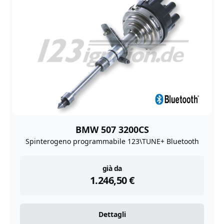
BMW 507 3200CS
Spinterogeno programmabile 123\TUNE+ Bluetooth
instock
già da
1.246,50
€
Dettagli