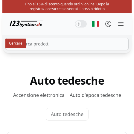
Fino al 15% di sconto quando ordini online! Dopo la
registrazione/accesso vedrai il prezzo ridotto
123ignition.de
Modalità di sistema
Modalità oscura
Modalità luce
Seleziona la ling
Menü 
Auto tedesche
Accensione elettronica | Auto d'epoca tedesche
Auto tedesche