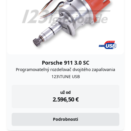
Porsche 911 3.0 SC
Programovateľný rozdeľovač dvojitého zapaľovania
123\TUNE USB
instock
už od
2.596,50
€
Podrobnosti