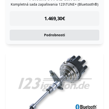
Kompletná sada zapaľovania 123\TUNE+ (Bluetooth®)
instock
1.469,30
€
Podrobnosti