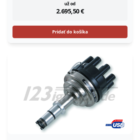
instock
už od
2.695,50
€
Pridať do košíka