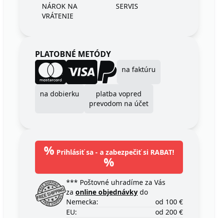
NÁROK NA
SERVIS
VRÁTENIE
PLATOBNÉ METÓDY
na faktúru
na dobierku
platba vopred
prevodom na účet
%
Prihlásiť sa - a zabezpečiť si RABAT!
%
*** Poštovné uhradíme za Vás
za
online objednávky
do
Nemecka:
od 100 €
EU:
od 200 €