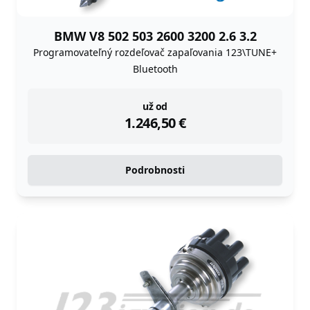
BMW V8 502 503 2600 3200 2.6 3.2
Programovateľný rozdeľovač zapaľovania 123\TUNE+
Bluetooth
instock
už od
1.246,50
€
Podrobnosti