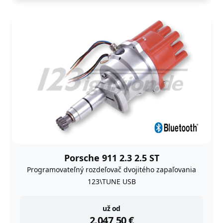
Porsche 911 2.3 2.5 ST
Programovateľný rozdeľovač dvojitého zapaľovania
123\TUNE USB
instock
už od
2.047,50
€