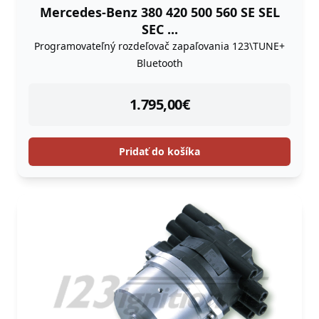
Mercedes-Benz 380 420 500 560 SE SEL
SEC ...
Programovateľný rozdeľovač zapaľovania 123\TUNE+
Bluetooth
instock
1.795,00
€
Pridať do košíka