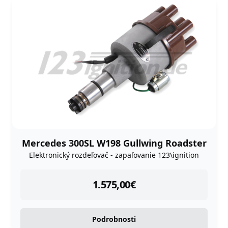
Mercedes 300SL W198 Gullwing Roadster
Elektronický rozdeľovač - zapaľovanie 123\ignition
instock
1.575,00
€
Podrobnosti