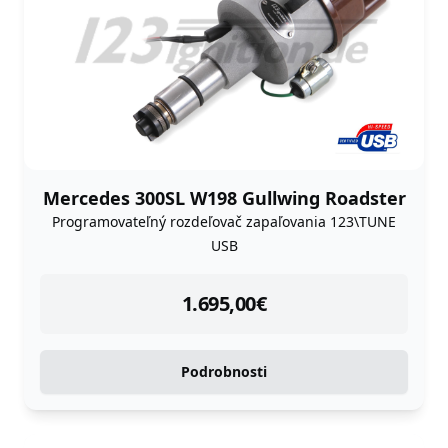
Mercedes 300SL W198 Gullwing Roadster
Programovateľný rozdeľovač zapaľovania 123\TUNE
USB
instock
1.695,00
€
Podrobnosti