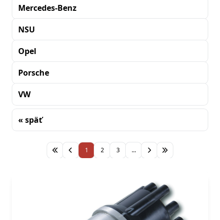
Mercedes-Benz
NSU
Opel
Porsche
VW
« späť
Triedenie
1
2
3
...