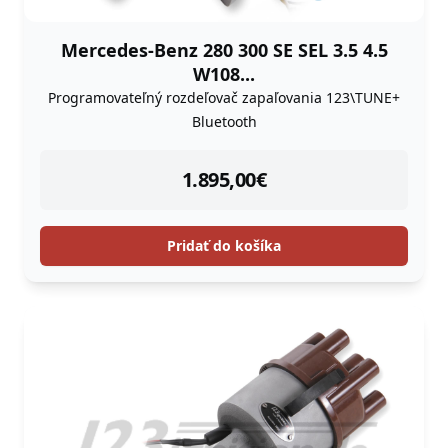
Mercedes-Benz 280 300 SE SEL 3.5 4.5
W108...
Programovateľný rozdeľovač zapaľovania 123\TUNE+
Bluetooth
instock
1.895,00
€
Pridať do košíka