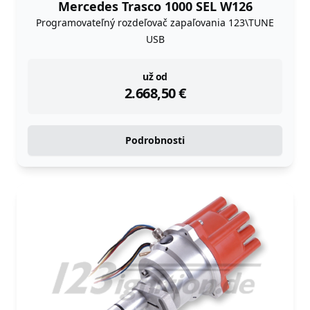
Mercedes Trasco 1000 SEL W126
Programovateľný rozdeľovač zapaľovania 123\TUNE
USB
instock
už od
2.668,50
€
Podrobnosti