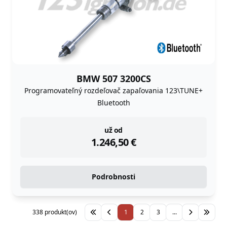
BMW 507 3200CS
Programovateľný rozdeľovač zapaľovania 123\TUNE+
Bluetooth
instock
už od
1.246,50
€
Podrobnosti
338 produkt(ov)
1
2
3
...