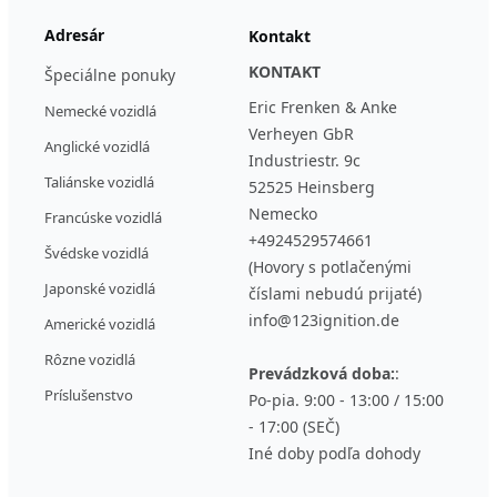
Adresár
Kontakt
KONTAKT
Špeciálne ponuky
Eric Frenken & Anke
Nemecké vozidlá
Verheyen GbR
Anglické vozidlá
Industriestr. 9c
Taliánske vozidlá
52525 Heinsberg
Nemecko
Francúske vozidlá
+4924529574661
Švédske vozidlá
(Hovory s potlačenými
Japonské vozidlá
číslami nebudú prijaté)
info@123ignition.de
Americké vozidlá
Rôzne vozidlá
Prevádzková doba:
:
Príslušenstvo
Po-pia. 9:00 - 13:00 / 15:00
- 17:00 (SEČ)
Iné doby podľa dohody