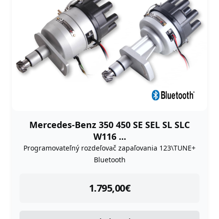
Mercedes-Benz 350 450 SE SEL SL SLC
W116 ...
Programovateľný rozdeľovač zapaľovania 123\TUNE+
Bluetooth
instock
1.795,00
€