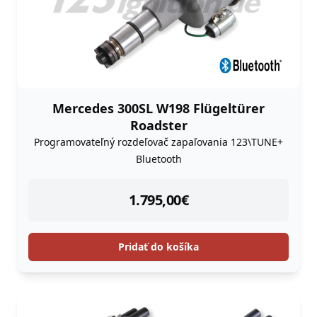
Mercedes 300SL W198 Flügeltürer
Roadster
Programovateľný rozdeľovač zapaľovania 123\TUNE+
Bluetooth
instock
1.795,00
€
Pridať do košíka