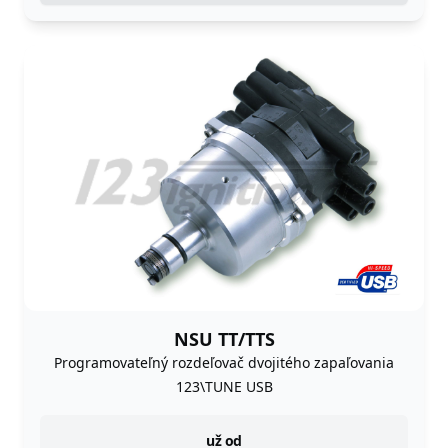
NSU TT/TTS
Programovateľný rozdeľovač dvojitého zapaľovania
123\TUNE USB
instock
už od