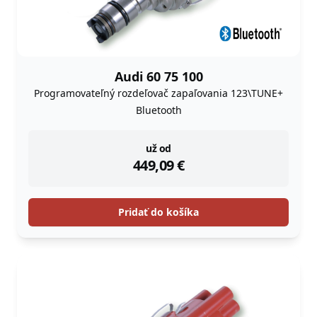
Audi 60 75 100
Programovateľný rozdeľovač zapaľovania 123\TUNE+
Bluetooth
instock
už od
449,09
€
Pridať do košíka