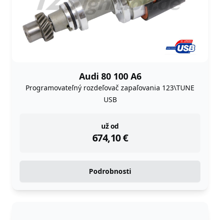
Audi 80 100 A6
Programovateľný rozdeľovač zapaľovania 123\TUNE
USB
instock
už od
674,10
€
Podrobnosti