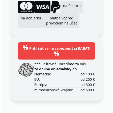
na faktúru
na dobierku
platba vopred
prevodom na účet
%
Prihlásiť sa - a zabezpečiť si RABAT!
%
*** Poštovné uhradíme za Vás
za
online objednávky
do
Nemecka:
od 100 €
EU:
od 200 €
Európy:
od 300 €
mimoeurópské krajiny:
od 500 €