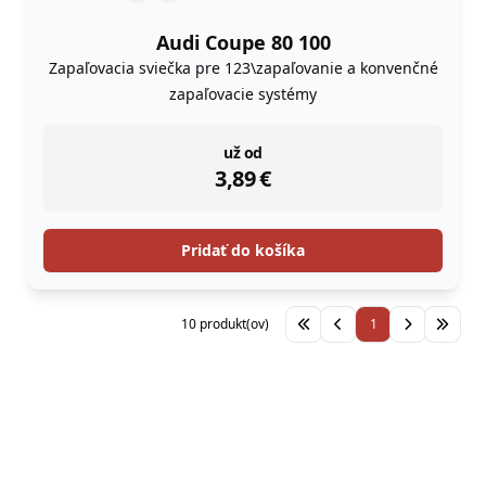
Audi Coupe 80 100
Zapaľovacia sviečka pre 123\zapaľovanie a konvenčné
zapaľovacie systémy
instock
už od
3,89
€
Pridať do košíka
10 produkt(ov)
1