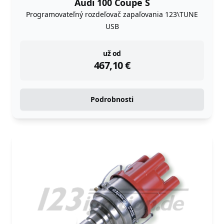
Audi 100 Coupe S
Programovateľný rozdeľovač zapaľovania 123\TUNE
USB
instock
už od
467,10
€
Podrobnosti