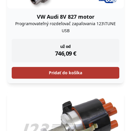
VW Audi 8V 827 motor
Programovateľný rozdeľovač zapaľovania 123\TUNE
USB
instock
už od
746,09
€
Pridať do košíka