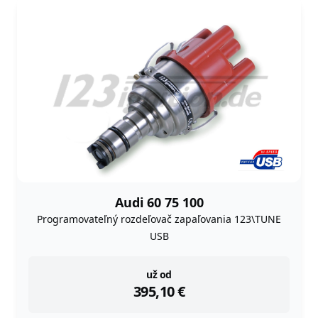
Audi 60 75 100
Programovateľný rozdeľovač zapaľovania 123\TUNE
USB
instock
už od
395,10
€