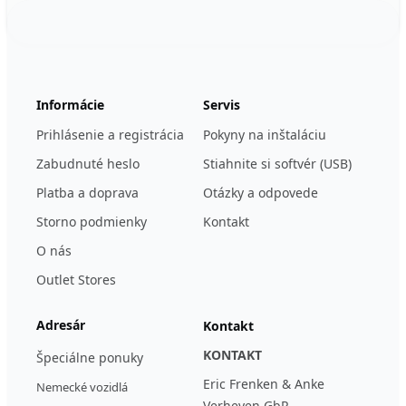
Footer
123ignition.de
Informácie
Servis
Prihlásenie a registrácia
Pokyny na inštaláciu
Zabudnuté heslo
Stiahnite si softvér (USB)
Platba a doprava
Otázky a odpovede
Storno podmienky
Kontakt
O nás
Outlet Stores
Adresár
Kontakt
KONTAKT
Špeciálne ponuky
Eric Frenken & Anke
Nemecké vozidlá
Verheyen GbR