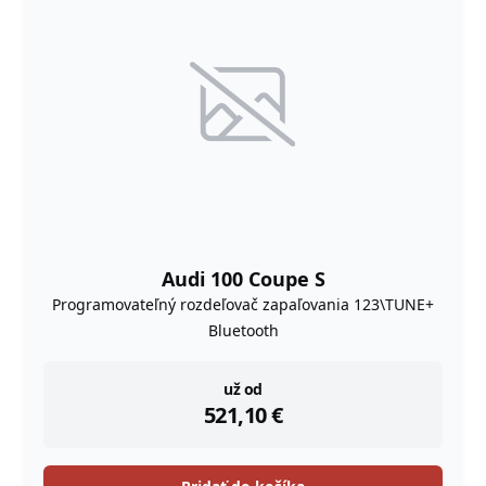
Audi 100 Coupe S
Programovateľný rozdeľovač zapaľovania 123\TUNE+
Bluetooth
instock
už od
521,10
€