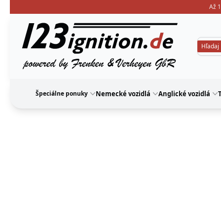
Až 1
123ignition
Špeciálne ponuky
Nemecké vozidlá
Anglické vozidlá
T