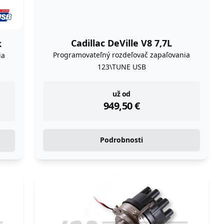
Cadillac DeVille V8 7,7L
k
Programovateľný rozdeľovač zapaľovania
ia
123\TUNE USB
instock
už od
949,50
€
Podrobnosti