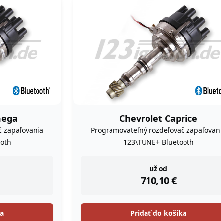
mega
Chevrolet Caprice
č zapaľovania
Programovateľný rozdeľovač zapaľovan
oth
123\TUNE+ Bluetooth
instock
už od
710,10
€
ka
Pridať do košíka