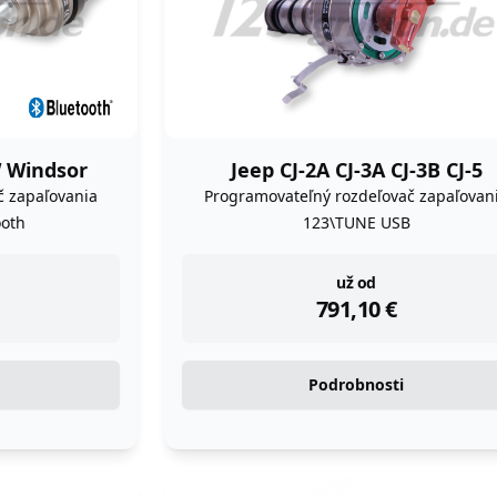
 Windsor
Jeep CJ-2A CJ-3A CJ-3B CJ-5
č zapaľovania
Programovateľný rozdeľovač zapaľovan
oth
123\TUNE USB
instock
už od
791,10
€
Podrobnosti