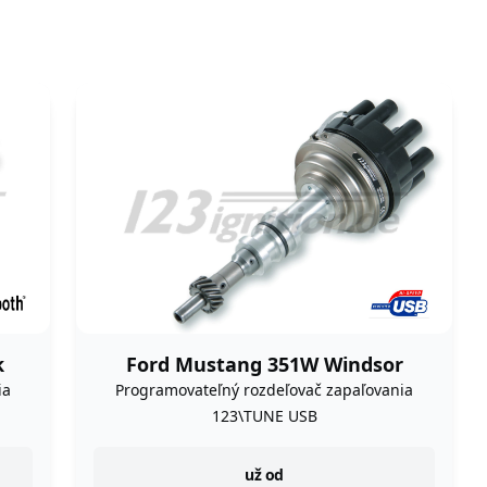
k
Ford Mustang 351W Windsor
ia
Programovateľný rozdeľovač zapaľovania
123\TUNE USB
instock
už od