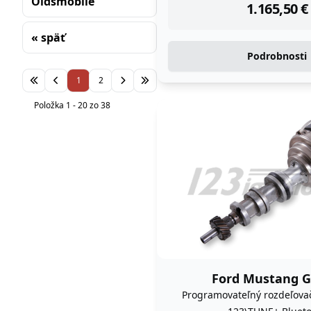
Oldsmobile
1.165,50
€
« späť
Podrobnosti
Triedenie
1
2
Položka 1 - 20 zo 38
Ford Mustang G
Programovateľný rozdeľova