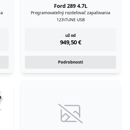
Ford 289 4.7L
ia
Programovateľný rozdeľovač zapaľovania
123\TUNE USB
instock
už od
949,50
€
Podrobnosti