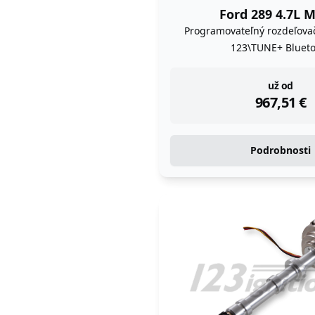
Ford 289 4.7L 
Programovateľný rozdeľova
123\TUNE+ Blueto
instock
už od
967,51
€
Podrobnosti