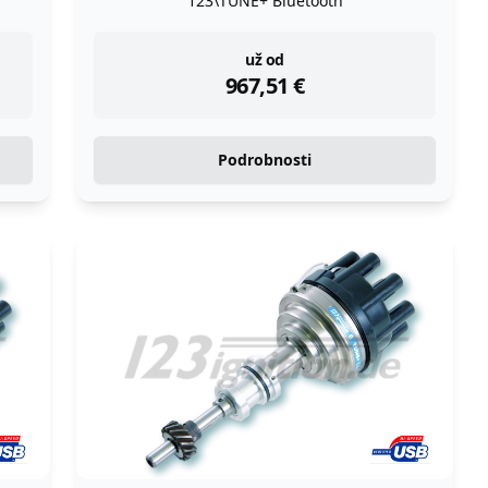
123\TUNE+ Bluetooth
instock
už od
967,51
€
Podrobnosti