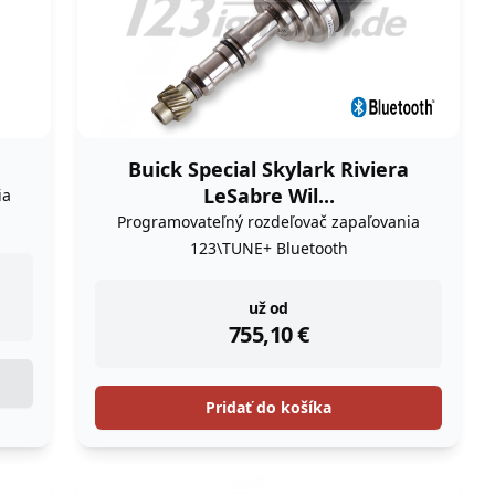
Buick Special Skylark Riviera
LeSabre Wil...
ia
Programovateľný rozdeľovač zapaľovania
123\TUNE+ Bluetooth
instock
už od
755,10
€
Pridať do košíka