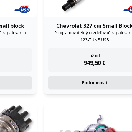
mall block
Chevrolet 327 cui Small Bloc
č zapaľovania
Programovateľný rozdeľovač zapaľovan
123\TUNE USB
instock
už od
949,50
€
Podrobnosti