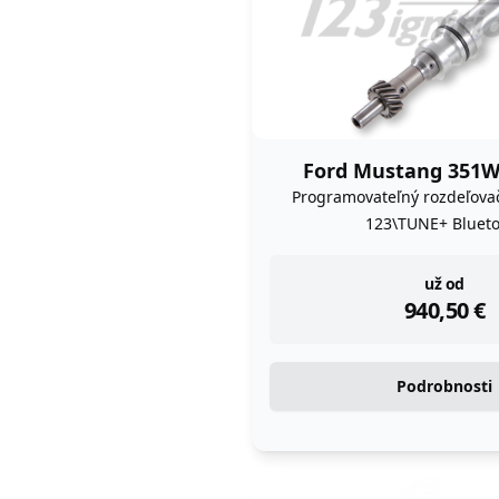
Ford Mustang 351W
Programovateľný rozdeľova
123\TUNE+ Blueto
instock
už od
940,50
€
Podrobnosti