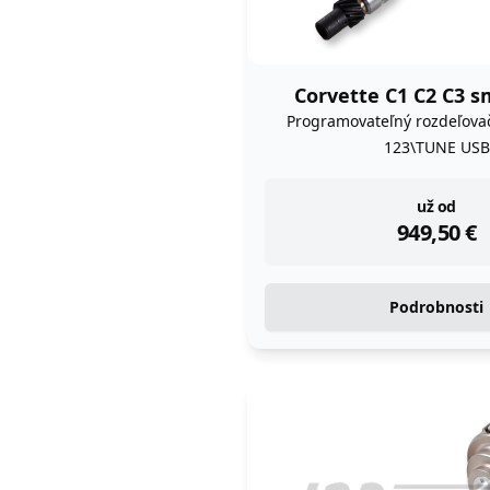
Corvette C1 C2 C3 s
Programovateľný rozdeľova
123\TUNE USB
instock
už od
949,50
€
Podrobnosti