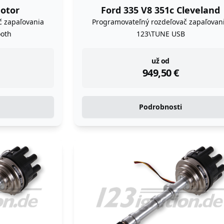
Motor
Ford 335 V8 351c Cleveland
č zapaľovania
Programovateľný rozdeľovač zapaľovan
oth
123\TUNE USB
instock
už od
949,50
€
Podrobnosti