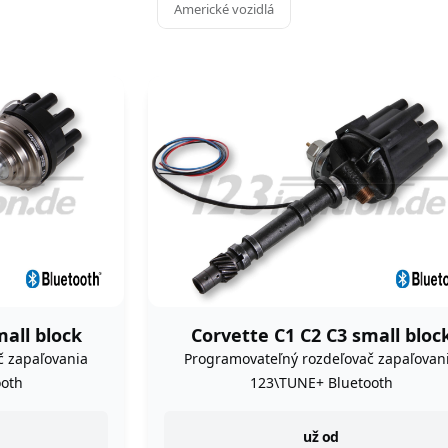
Americké vozidlá
mall block
Corvette C1 C2 C3 small bloc
č zapaľovania
Programovateľný rozdeľovač zapaľovan
oth
123\TUNE+ Bluetooth
instock
už od