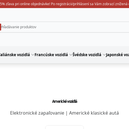
5% zľava pri online objednávke! Po registrácii/prihlásení sa Vám zobrazí znížená
aliánske vozidlá
Francúske vozidlá
Švédske vozidlá
Japonské voz
Americké vozidlá
Elektronické zapaľovanie | Americké klasické autá