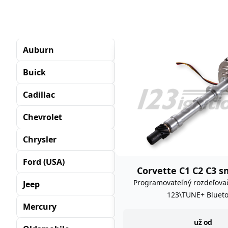
Auburn
Buick
Cadillac
Chevrolet
Chrysler
Ford (USA)
Corvette C1 C2 C3 s
Programovateľný rozdeľova
Jeep
123\TUNE+ Blueto
Mercury
instock
už od