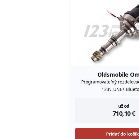
Oldsmobile O
Programovateľný rozdeľova
123\TUNE+ Blueto
instock
už od
710,10
€
Pridať do koší