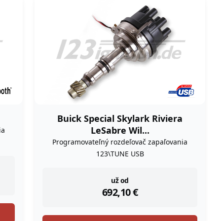
Buick Special Skylark Riviera
LeSabre Wil...
ia
Programovateľný rozdeľovač zapaľovania
123\TUNE USB
instock
už od
692,10
€