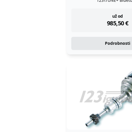
123\TUNE+ Blueto
instock
už od
985,50
€
Podrobnosti