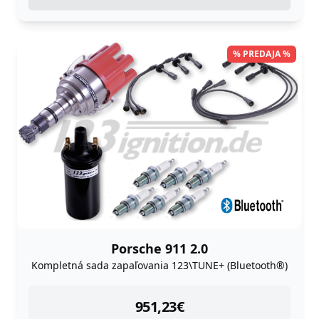
% PREDAJA %
Porsche 911 2.0
Kompletná sada zapaľovania 123\TUNE+ (Bluetooth®)
instock
951,23
€