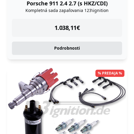
Porsche 911 2.4 2.7 (s HKZ/CDI)
Kompletná sada zapaľovania 123\ignition
instock
1.038,11
€
Podrobnosti
% PREDAJA %