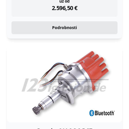
instock
už od
2.596,50
€
Podrobnosti