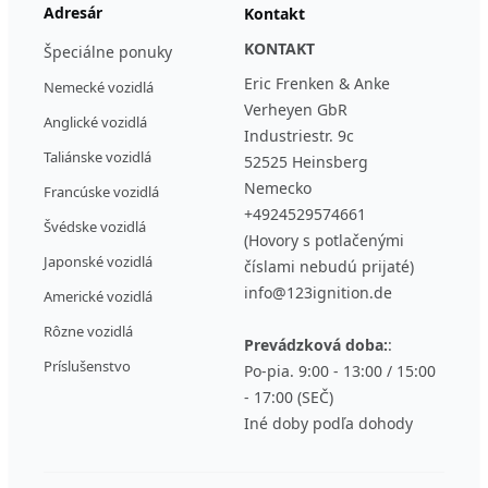
Adresár
Kontakt
KONTAKT
Špeciálne ponuky
Eric Frenken & Anke
Nemecké vozidlá
Verheyen GbR
Anglické vozidlá
Industriestr. 9c
Taliánske vozidlá
52525 Heinsberg
Nemecko
Francúske vozidlá
+4924529574661
Švédske vozidlá
(Hovory s potlačenými
Japonské vozidlá
číslami nebudú prijaté)
info@123ignition.de
Americké vozidlá
Rôzne vozidlá
Prevádzková doba:
:
Príslušenstvo
Po-pia. 9:00 - 13:00 / 15:00
- 17:00 (SEČ)
Iné doby podľa dohody