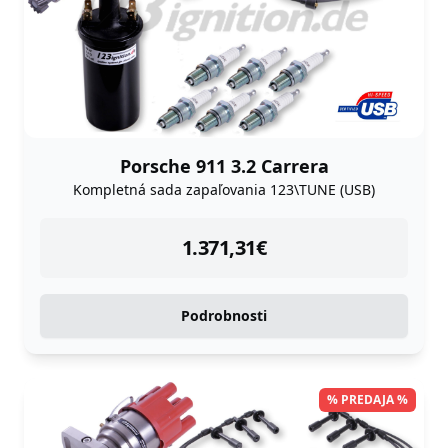
Porsche 911 3.2 Carrera
Kompletná sada zapaľovania 123\TUNE (USB)
instock
1.371,31
€
Podrobnosti
% PREDAJA %