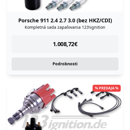
Porsche 911 2.4 2.7 3.0 (bez HKZ/CDI)
Kompletná sada zapaľovania 123\ignition
instock
1.008,72
€
Podrobnosti
% PREDAJA %