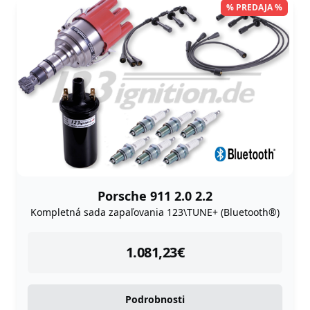
% PREDAJA %
Porsche 911 2.0 2.2
Kompletná sada zapaľovania 123\TUNE+ (Bluetooth®)
instock
1.081,23
€
Podrobnosti