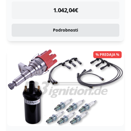
instock
1.042,04
€
Podrobnosti
% PREDAJA %