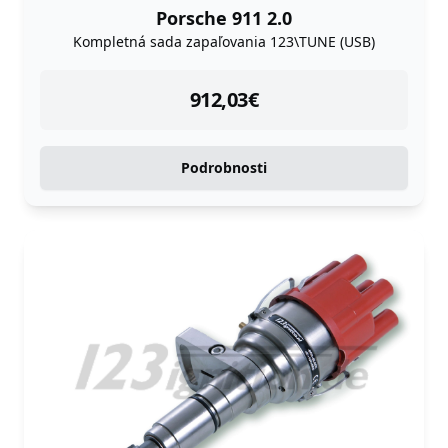
Porsche 911 2.0
Kompletná sada zapaľovania 123\TUNE (USB)
instock
912,03
€
Podrobnosti