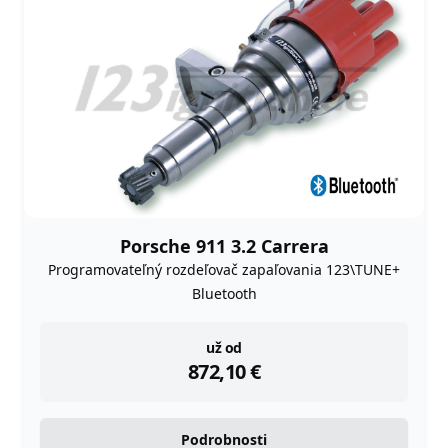
Porsche 911 3.2 Carrera
Programovateľný rozdeľovač zapaľovania 123\TUNE+
Bluetooth
instock
už od
872,10
€
Podrobnosti