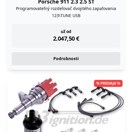
Porsche 911 2.3 2.5 ST
Programovateľný rozdeľovač dvojitého zapaľovania
123\TUNE USB
instock
už od
2.047,50
€
Podrobnosti
% PREDAJA %