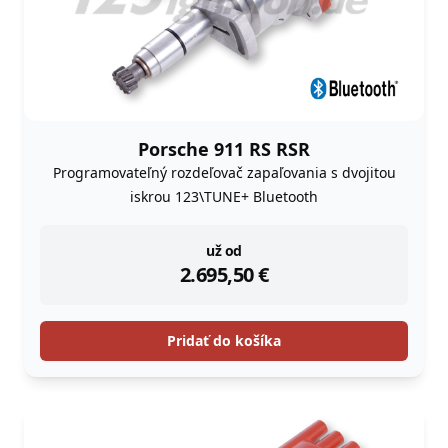
Porsche 911 RS RSR
Programovateľný rozdeľovač zapaľovania s dvojitou
iskrou 123\TUNE+ Bluetooth
instock
už od
2.695,50
€
Pridať do košíka