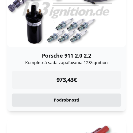
Porsche 911 2.0 2.2
Kompletná sada zapaľovania 123\ignition
instock
973,43
€
Podrobnosti