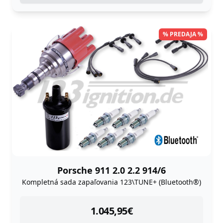
% PREDAJA %
Porsche 911 2.0 2.2 914/6
Kompletná sada zapaľovania 123\TUNE+ (Bluetooth®)
instock
1.045,95
€