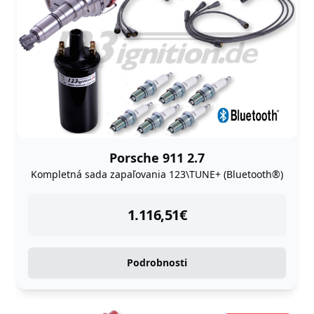
Porsche 911 2.7
Kompletná sada zapaľovania 123\TUNE+ (Bluetooth®)
instock
1.116,51
€
Podrobnosti