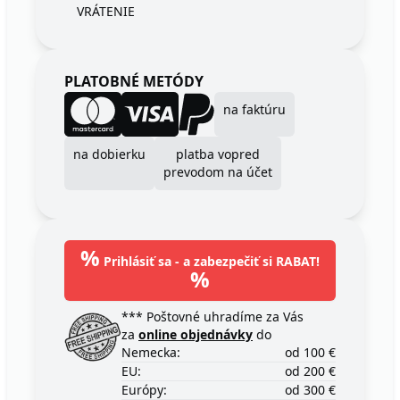
VRÁTENIE
PLATOBNÉ METÓDY
na faktúru
na dobierku
platba vopred
prevodom na účet
%
Prihlásiť sa - a zabezpečiť si RABAT!
%
*** Poštovné uhradíme za Vás
za
online objednávky
do
Nemecka:
od 100 €
EU:
od 200 €
Európy:
od 300 €