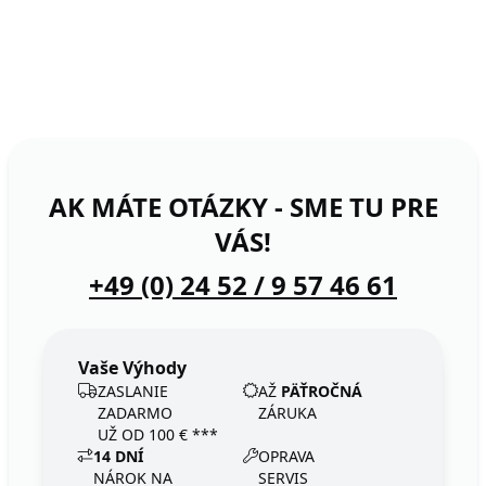
AK MÁTE OTÁZKY - SME TU PRE
VÁS!
+49 (0) 24 52 / 9 57 46 61
Vaše Výhody
ZASLANIE
AŽ
PÄŤROČNÁ
ZADARMO
ZÁRUKA
UŽ OD 100 € ***
14 DNÍ
OPRAVA
NÁROK NA
SERVIS