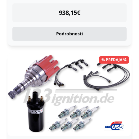
instock
938,15
€
Podrobnosti
% PREDAJA %