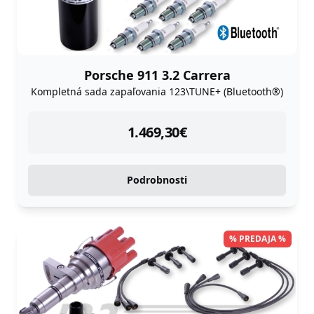
Porsche 911 3.2 Carrera
Kompletná sada zapaľovania 123\TUNE+ (Bluetooth®)
instock
1.469,30
€
Podrobnosti
% PREDAJA %