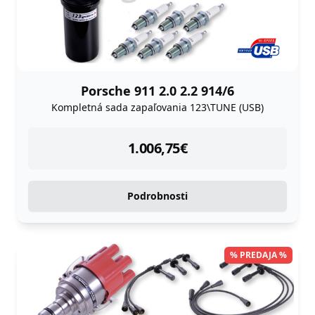
Porsche 911 2.0 2.2 914/6
Kompletná sada zapaľovania 123\TUNE (USB)
instock
1.006,75
€
Podrobnosti
% PREDAJA %