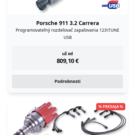
Porsche 911 3.2 Carrera
Programovateľný rozdeľovač zapaľovania 123\TUNE
USB
instock
už od
809,10
€
Podrobnosti
% PREDAJA %