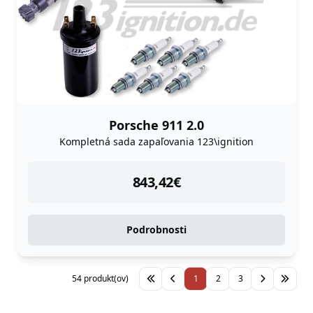
Porsche 911 2.0
Kompletná sada zapaľovania 123\ignition
instock
843,42
€
Podrobnosti
54 produkt(ov)
1
2
3