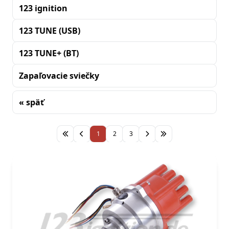
123 ignition
123 TUNE (USB)
123 TUNE+ (BT)
Zapaľovacie sviečky
« späť
Triedenie
1
2
3