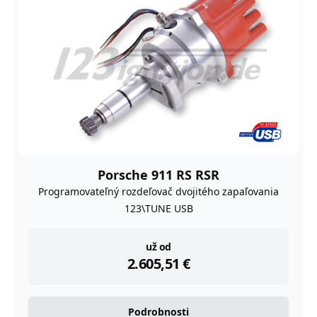
Porsche 911 RS RSR
Programovateľný rozdeľovač dvojitého zapaľovania
123\TUNE USB
instock
už od
2.605,51
€
Podrobnosti