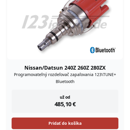
Nissan/Datsun 240Z 260Z 280ZX
Programovateľný rozdeľovač zapaľovania 123\TUNE+
Bluetooth
instock
už od
485,10
€
Pridať do košíka