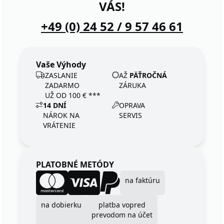
VÁS!
+49 (0) 24 52 / 9 57 46 61
Vaše Výhody
ZASLANIE
AŽ
PÄŤROČNÁ
ZADARMO
ZÁRUKA
UŽ OD 100 € ***
14 DNÍ
OPRAVA
NÁROK NA
SERVIS
VRÁTENIE
PLATOBNÉ METÓDY
na faktúru
na dobierku
platba vopred
prevodom na účet