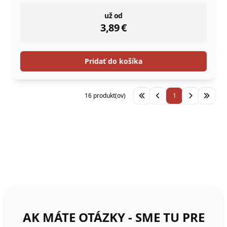
instock
už od
3,89
€
Pridať do košíka
16 produkt(ov)
1
AK MÁTE OTÁZKY - SME TU PRE