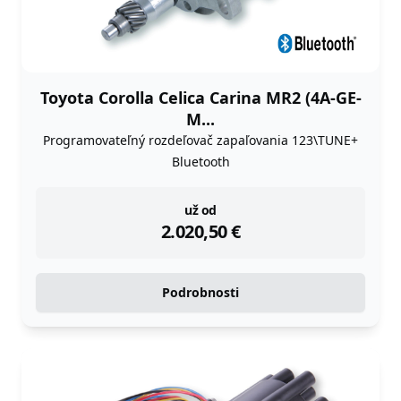
Toyota Corolla Celica Carina MR2 (4A-GE-
M...
Programovateľný rozdeľovač zapaľovania 123\TUNE+
Bluetooth
instock
už od
2.020,50
€
Podrobnosti