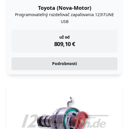
Toyota (Nova-Motor)
Programovateľný rozdeľovač zapaľovania 123\TUNE
USB
instock
už od
809,10
€
Podrobnosti