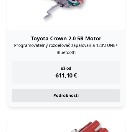
Toyota Crown 2.0 5R Motor
Programovateľný rozdeľovač zapaľovania 123\TUNE+
Bluetooth
instock
už od
611,10
€
Podrobnosti