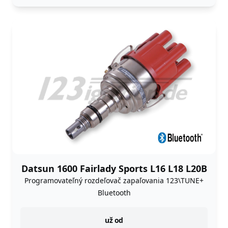
Datsun 1600 Fairlady Sports L16 L18 L20B
Programovateľný rozdeľovač zapaľovania 123\TUNE+
Bluetooth
instock
už od