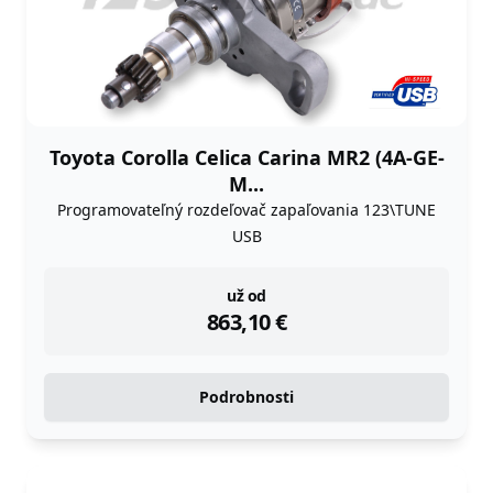
Toyota Corolla Celica Carina MR2 (4A-GE-
M...
Programovateľný rozdeľovač zapaľovania 123\TUNE
USB
instock
už od
863,10
€
Podrobnosti