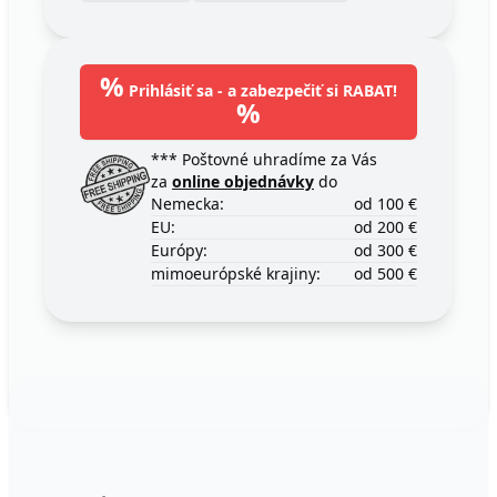
%
Prihlásiť sa - a zabezpečiť si RABAT!
%
*** Poštovné uhradíme za Vás
za
online objednávky
do
Nemecka:
od 100 €
EU:
od 200 €
Európy:
od 300 €
mimoeurópské krajiny:
od 500 €
Footer
123ignition.de