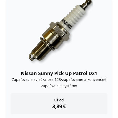
Nissan Sunny Pick Up Patrol D21
Zapaľovacia sviečka pre 123\zapaľovanie a konvenčné
zapaľovacie systémy
instock
už od
3,89
€