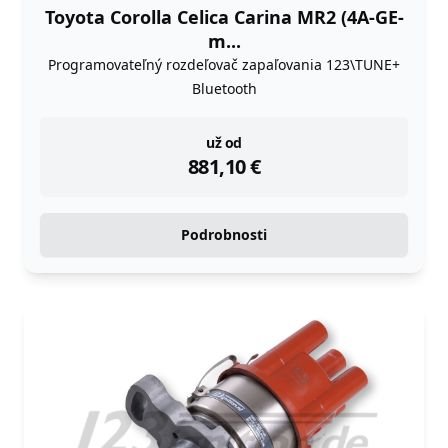
Toyota Corolla Celica Carina MR2 (4A-GE-
m...
Programovateľný rozdeľovač zapaľovania 123\TUNE+
Bluetooth
instock
už od
881,10
€
Podrobnosti