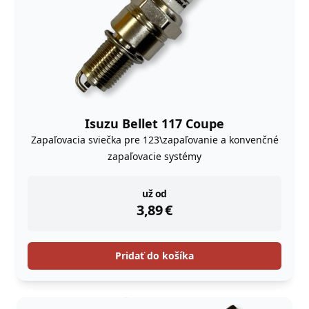
Isuzu Bellet 117 Coupe
Zapaľovacia sviečka pre 123\zapaľovanie a konvenčné
zapaľovacie systémy
instock
už od
3,89
€
Pridať do košíka