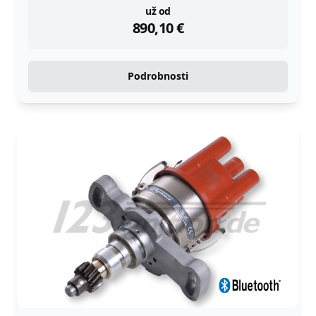
instock
už od
890,10
€
Podrobnosti