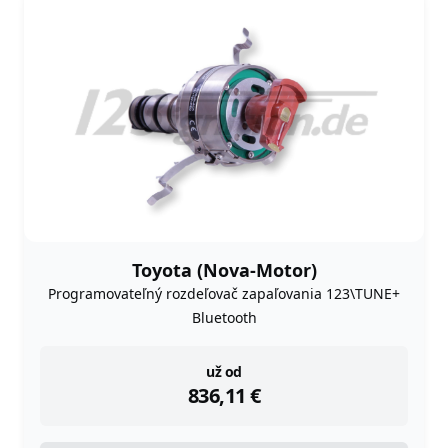
Toyota (Nova-Motor)
Programovateľný rozdeľovač zapaľovania 123\TUNE+
Bluetooth
instock
už od
836,11
€