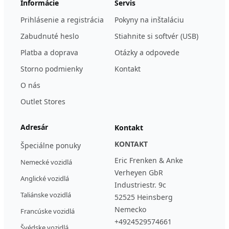
Informácie
Servis
Prihlásenie a registrácia
Pokyny na inštaláciu
Zabudnuté heslo
Stiahnite si softvér (USB)
Platba a doprava
Otázky a odpovede
Storno podmienky
Kontakt
O nás
Outlet Stores
Adresár
Kontakt
KONTAKT
Špeciálne ponuky
Eric Frenken & Anke
Nemecké vozidlá
Verheyen GbR
Anglické vozidlá
Industriestr. 9c
Taliánske vozidlá
52525 Heinsberg
Nemecko
Francúske vozidlá
+4924529574661
Švédske vozidlá