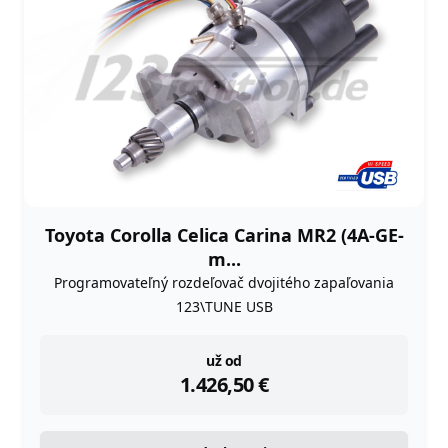
Toyota Corolla Celica Carina MR2 (4A-GE-
m...
Programovateľný rozdeľovač dvojitého zapaľovania
123\TUNE USB
instock
už od
1.426,50
€