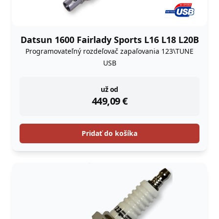
Datsun 1600 Fairlady Sports L16 L18 L20B
Programovateľný rozdeľovač zapaľovania 123\TUNE
USB
instock
už od
449,09
€
Pridať do košíka