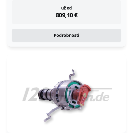
instock
už od
809,10
€
Podrobnosti