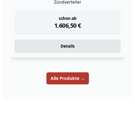
Zündverteiler
instock
schon ab
1.606,50
€
Details
Alle Produkte
→