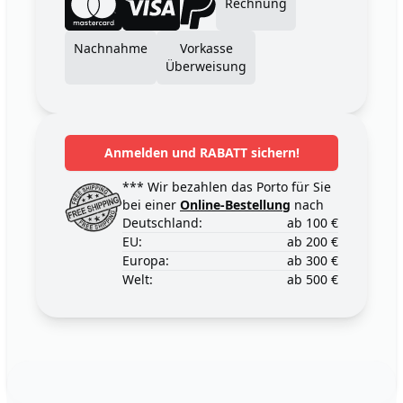
Rechnung
Nachnahme
Vorkasse
Überweisung
Anmelden und RABATT sichern!
*** Wir bezahlen das Porto für Sie
bei einer
Online-Bestellung
nach
Deutschland:
ab 100 €
EU:
ab 200 €
Europa:
ab 300 €
Welt:
ab 500 €
Footer
123ignition.de